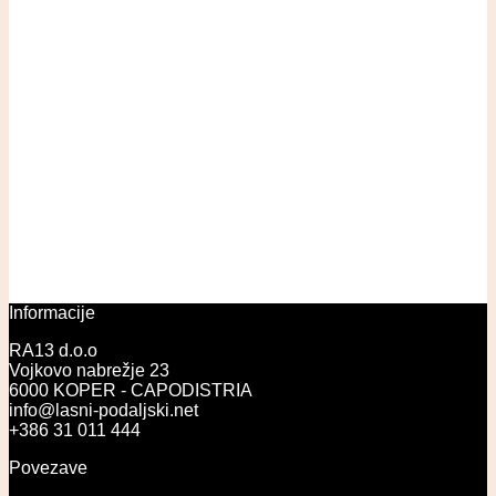
Informacije
RA13 d.o.o
Vojkovo nabrežje 23
6000 KOPER - CAPODISTRIA
info@lasni-podaljski.net
+386 31 011 444
Povezave