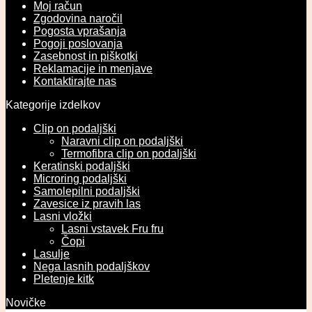
Moj račun
Zgodovina naročil
Pogosta vprašanja
Pogoji poslovanja
Zasebnost in piškotki
Reklamacije in menjave
Kontaktirajte nas
Kategorije izdelkov
Clip on podaljški
Naravni clip on podaljški
Termofibra clip on podaljški
Keratinski podaljški
Microring podaljški
Samolepilni podaljški
Zavesice iz pravih las
Lasni vložki
Lasni vstavek Fru fru
Čopi
Lasulje
Nega lasnih podaljškov
Pletenje kitk
Novičke