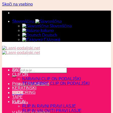
Skoči na vsebino
Slovenščina
Slovenščina
Italiano
Deutsch
Ελληνικά
ZADNJI KOSI
Išči:
CLIP ON
NARAVNI CLIP ON PODALJŠKI
TERMOFIBRE CLIP ON PODALJŠKI
Prijava / Registracija
KERATINSKI
MICRORING
0,00
€
TAPE
FLIP IN
Košarica
FLIP IN RAVNI PRAVI LASJE
FLIP IN VALOVITI PRAVI LASJE
V košarici ni izdelkov.