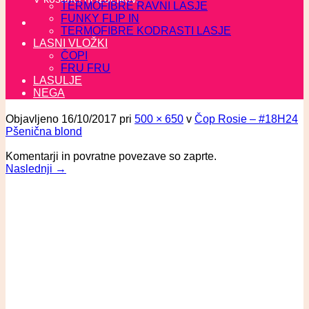
TERMOFIBRE RAVNI LASJE
FUNKY FLIP IN
TERMOFIBRE KODRASTI LASJE
LASNI VLOŽKI
ČOPI
FRU FRU
LASULJE
NEGA
Objavljeno
16/10/2017
pri
500 × 650
v
Čop Rosie – #18H24
Pšenična blond
Komentarji in povratne povezave so zaprte.
Naslednji
→