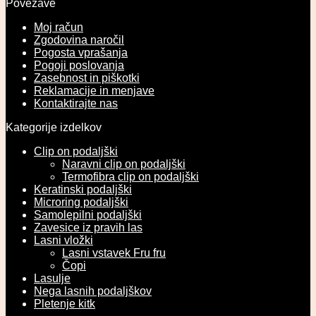
Povezave
Moj račun
Zgodovina naročil
Pogosta vprašanja
Pogoji poslovanja
Zasebnost in piškotki
Reklamacije in menjave
Kontaktirajte nas
Kategorije izdelkov
Clip on podaljški
Naravni clip on podaljški
Termofibra clip on podaljški
Keratinski podaljški
Microring podaljški
Samolepilni podaljški
Zavesice iz pravih las
Lasni vložki
Lasni vstavek Fru fru
Čopi
Lasulje
Nega lasnih podaljškov
Pletenje kitk