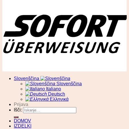
© RA13 d.o.o
Slovenščina
Slovenščina
Italiano
Deutsch
Ελληνικά
Prijava
Išči:
DOMOV
IZDELKI