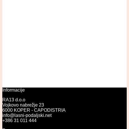
Informacije
RA13 d.o.o
Vojkovo nabrežje 23
6000 KOPER - CAPODISTRIA
info@lasni-podaljski.net
+386 31 011 444