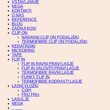
VSTAVLJANJE
NEGA
KONTAKTI
O NAS
REFERENCE
BLOG
ZADNJI KOSI
CLIP ON
NARAVNI CLIP ON PODALJŠKI
TERMOFIBRE CLIP ON PODALJŠKI
KERATINSKI
MICRORING
TAPE
FLIP IN
FLIP IN RAVNI PRAVI LASJE
FLIP IN VALOVITI PRAVI LASJE
TERMOFIBRE RAVNI LASJE
FUNKY FLIP IN
TERMOFIBRE KODRASTI LASJE
LASNI VLOŽKI
ČOPI
FRU FRU
LASULJE
NEGA
0,00
€