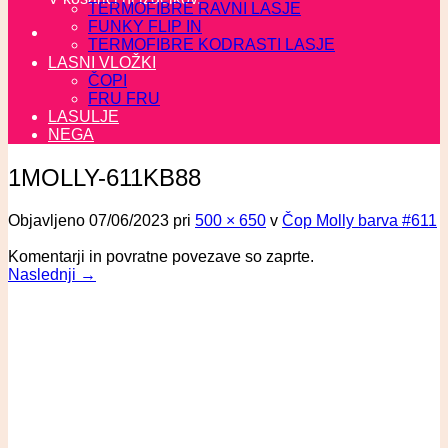
TERMOFIBRE RAVNI LASJE
FUNKY FLIP IN
TERMOFIBRE KODRASTI LASJE
LASNI VLOŽKI
ČOPI
FRU FRU
LASULJE
NEGA
1MOLLY-611KB88
Objavljeno
07/06/2023
pri
500 × 650
v
Čop Molly barva #611
Komentarji in povratne povezave so zaprte.
Naslednji
→