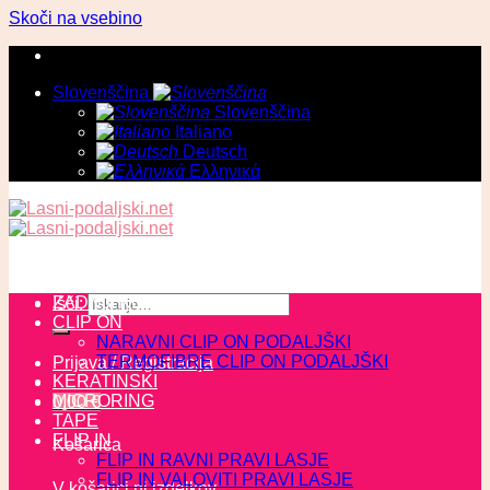
Skoči na vsebino
Slovenščina
Slovenščina
Italiano
Deutsch
Ελληνικά
ZADNJI KOSI
Išči:
CLIP ON
NARAVNI CLIP ON PODALJŠKI
TERMOFIBRE CLIP ON PODALJŠKI
Prijava / Registracija
KERATINSKI
MICRORING
0,00
€
TAPE
FLIP IN
Košarica
FLIP IN RAVNI PRAVI LASJE
FLIP IN VALOVITI PRAVI LASJE
V košarici ni izdelkov.