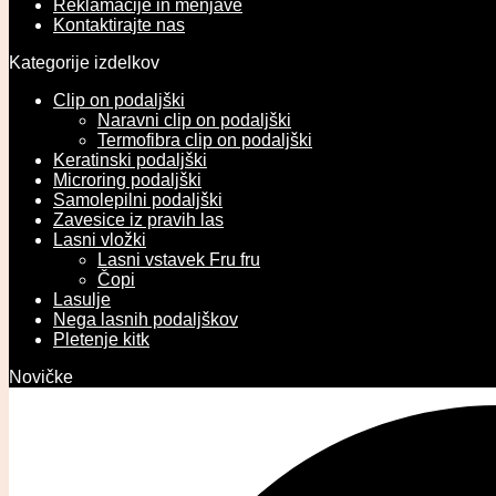
Reklamacije in menjave
Kontaktirajte nas
Kategorije izdelkov
Clip on podaljški
Naravni clip on podaljški
Termofibra clip on podaljški
Keratinski podaljški
Microring podaljški
Samolepilni podaljški
Zavesice iz pravih las
Lasni vložki
Lasni vstavek Fru fru
Čopi
Lasulje
Nega lasnih podaljškov
Pletenje kitk
Novičke