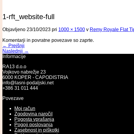
1-rft_website-full
Objavljeno
23/10/2023
pri
1000 × 1500
v
Remy Royale Flat Tip
Komentarji in povratne povezave so zaprte.
←
Prejšnji
Naslednji
→
Informacije
RA13 d.o.o
Vojkovo nabrežje 23
6000 KOPER - CAPODISTRIA
info@lasni-podaljski.net
+386 31 011 444
Povezave
Moj račun
Zgodovina naročil
Pogosta vprašanja
Pogoji poslovanja
Zasebnost in piškotki