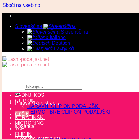
Skoči na vsebino
Slovenščina
Slovenščina
Italiano
Deutsch
Ελληνικά
Išči:
ZADNJI KOSI
CLIP ON
Prijava / Registracija
NARAVNI CLIP ON PODALJŠKI
TERMOFIBRE CLIP ON PODALJŠKI
0,00
€
KERATINSKI
MICRORING
Košarica
TAPE
FLIP IN
V košarici ni izdelkov.