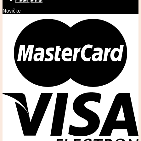
Pletenje kitk
Novičke