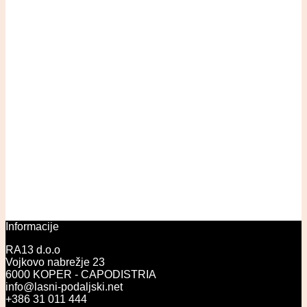
Informacije
RA13 d.o.o
Vojkovo nabrežje 23
6000 KOPER - CAPODISTRIA
info@lasni-podaljski.net
+386 31 011 444