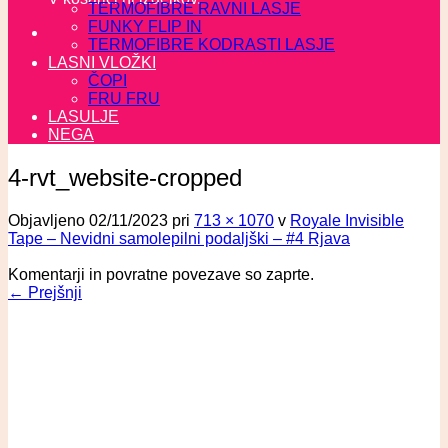
TERMOFIBRE RAVNI LASJE
FUNKY FLIP IN
TERMOFIBRE KODRASTI LASJE
LASNI VLOŽKI
ČOPI
FRU FRU
LASULJE
NEGA
4-rvt_website-cropped
Objavljeno
02/11/2023
pri
713 × 1070
v
Royale Invisible
Tape – Nevidni samolepilni podaljški – #4 Rjava
Komentarji in povratne povezave so zaprte.
←
Prejšnji