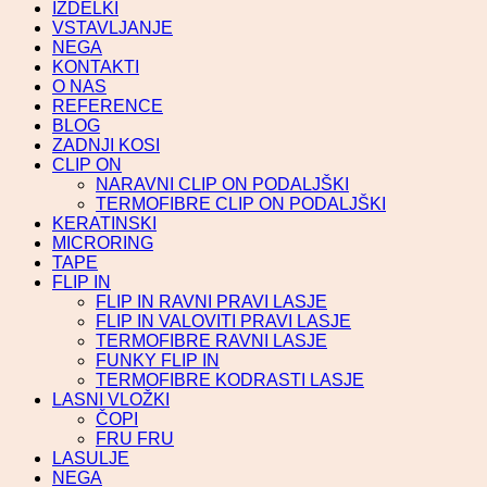
IZDELKI
VSTAVLJANJE
NEGA
KONTAKTI
O NAS
REFERENCE
BLOG
ZADNJI KOSI
CLIP ON
NARAVNI CLIP ON PODALJŠKI
TERMOFIBRE CLIP ON PODALJŠKI
KERATINSKI
MICRORING
TAPE
FLIP IN
FLIP IN RAVNI PRAVI LASJE
FLIP IN VALOVITI PRAVI LASJE
TERMOFIBRE RAVNI LASJE
FUNKY FLIP IN
TERMOFIBRE KODRASTI LASJE
LASNI VLOŽKI
ČOPI
FRU FRU
LASULJE
NEGA