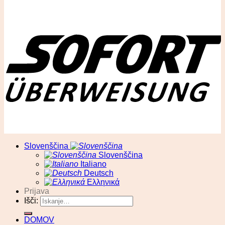
© RA13 d.o.o
Slovenščina
Slovenščina
Italiano
Deutsch
Ελληνικά
Prijava
Išči:
DOMOV