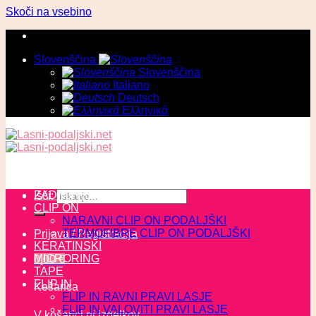
Skoči na vsebino
Slovenščina
Slovenščina
Italiano
Deutsch
Ελληνικά
ZADNJI KOSI
Išči:
CLIP ON
NARAVNI CLIP ON PODALJŠKI
TERMOFIBRE CLIP ON PODALJŠKI
Prijava / Registracija
KERATINSKI
MICRORING
0,00
€
TAPE
FLIP IN
Košarica
FLIP IN RAVNI PRAVI LASJE
FLIP IN VALOVITI PRAVI LASJE
V košarici ni izdelkov.