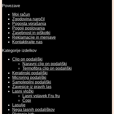
Povezave
Moj račun
Zgodovina naročil
Pogosta vprašanja
Pogoji poslovanja
Zasebnost in piškotki
Reklamacije in menjave
Kontaktirajte nas
Kategorije izdelkov
Clip on podaljški
Naravni clip on podaljški
Termofibra clip on podaljški
Keratinski podaljški
Microring podaljški
Samolepilni podaljški
Zavesice iz pravih las
Lasni vložki
Lasni vstavek Fru fru
Čopi
Lasulje
Nega lasnih podaljškov