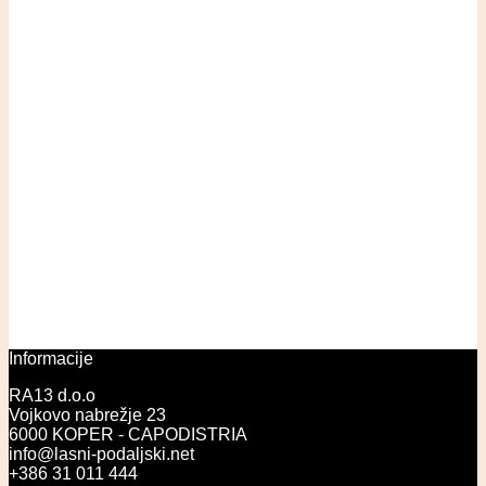
Informacije
RA13 d.o.o
Vojkovo nabrežje 23
6000 KOPER - CAPODISTRIA
info@lasni-podaljski.net
+386 31 011 444