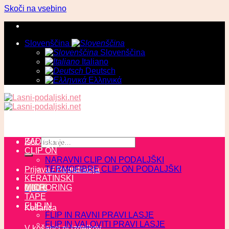
Skoči na vsebino
Slovenščina
Slovenščina
Italiano
Deutsch
Ελληνικά
ZADNJI KOSI
Išči:
CLIP ON
NARAVNI CLIP ON PODALJŠKI
TERMOFIBRE CLIP ON PODALJŠKI
Prijava / Registracija
KERATINSKI
MICRORING
0,00
€
TAPE
FLIP IN
Košarica
FLIP IN RAVNI PRAVI LASJE
FLIP IN VALOVITI PRAVI LASJE
V košarici ni izdelkov.