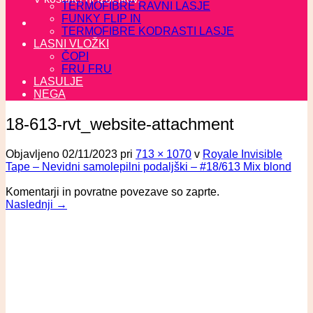
TERMOFIBRE RAVNI LASJE
FUNKY FLIP IN
TERMOFIBRE KODRASTI LASJE
LASNI VLOŽKI
ČOPI
FRU FRU
LASULJE
NEGA
18-613-rvt_website-attachment
Objavljeno
02/11/2023
pri
713 × 1070
v
Royale Invisible
Tape – Nevidni samolepilni podaljški – #18/613 Mix blond
Komentarji in povratne povezave so zaprte.
Naslednji
→