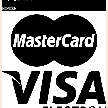
Pletenje kitk
Novičke