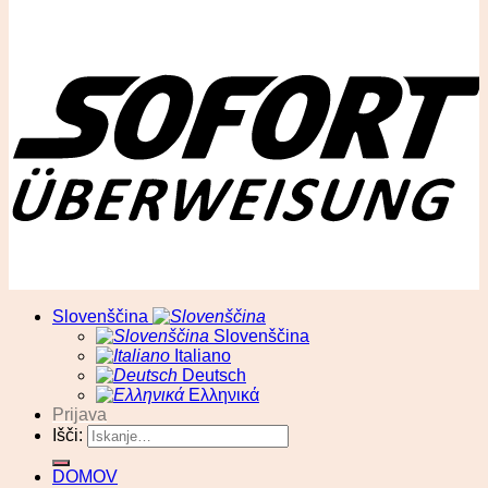
© RA13 d.o.o
Slovenščina
Slovenščina
Italiano
Deutsch
Ελληνικά
Prijava
Išči:
DOMOV