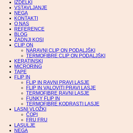
IZDELKI
VSTAVLJANJE
NEGA
KONTAKTI
O NAS
REFERENCE
BLOG
ZADNJI KOSI
CLIP ON
NARAVNI CLIP ON PODALJŠKI
TERMOFIBRE CLIP ON PODALJŠKI
KERATINSKI
MICRORING
TAPE
FLIP IN
FLIP IN RAVNI PRAVI LASJE
FLIP IN VALOVITI PRAVI LASJE
TERMOFIBRE RAVNI LASJE
FUNKY FLIP IN
TERMOFIBRE KODRASTI LASJE
LASNI VLOŽKI
ČOPI
FRU FRU
LASULJE
NEGA