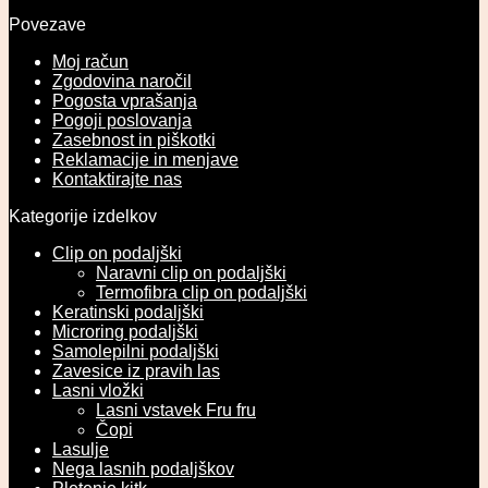
Povezave
Moj račun
Zgodovina naročil
Pogosta vprašanja
Pogoji poslovanja
Zasebnost in piškotki
Reklamacije in menjave
Kontaktirajte nas
Kategorije izdelkov
Clip on podaljški
Naravni clip on podaljški
Termofibra clip on podaljški
Keratinski podaljški
Microring podaljški
Samolepilni podaljški
Zavesice iz pravih las
Lasni vložki
Lasni vstavek Fru fru
Čopi
Lasulje
Nega lasnih podaljškov