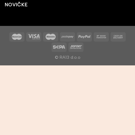
NOVIČKE
© RA13 d.o.o