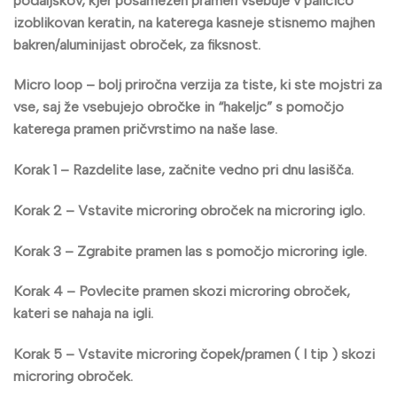
podaljškov, kjer posamezen pramen vsebuje v paličico
izoblikovan keratin, na katerega kasneje stisnemo majhen
bakren/aluminijast obroček, za fiksnost.
Micro loop
– bolj priročna verzija za tiste, ki ste mojstri za
vse, saj že vsebujejo obročke in “hakeljc” s pomočjo
katerega pramen pričvrstimo na naše lase.
Korak 1 –
Razdelite lase, začnite vedno pri dnu lasišča.
Korak 2
– Vstavite microring obroček na microring iglo.
Korak 3
– Zgrabite pramen las s pomočjo microring igle.
Korak 4 –
Povlecite pramen skozi microring obroček,
kateri se nahaja na igli.
Korak 5 –
Vstavite microring čopek/pramen ( I tip ) skozi
microring obroček.