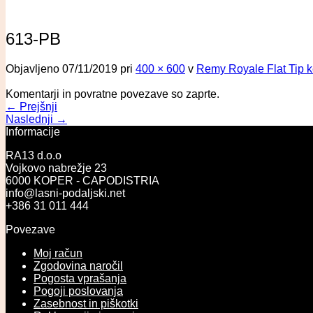
613-PB
Objavljeno
07/11/2019
pri
400 × 600
v
Remy Royale Flat Tip ke
Komentarji in povratne povezave so zaprte.
←
Prejšnji
Naslednji
→
Informacije
RA13 d.o.o
Vojkovo nabrežje 23
6000 KOPER - CAPODISTRIA
info@lasni-podaljski.net
+386 31 011 444
Povezave
Moj račun
Zgodovina naročil
Pogosta vprašanja
Pogoji poslovanja
Zasebnost in piškotki