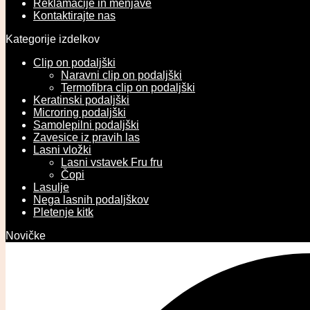
Reklamacije in menjave
Kontaktirajte nas
Kategorije izdelkov
Clip on podaljški
Naravni clip on podaljški
Termofibra clip on podaljški
Keratinski podaljški
Microring podaljški
Samolepilni podaljški
Zavesice iz pravih las
Lasni vložki
Lasni vstavek Fru fru
Čopi
Lasulje
Nega lasnih podaljškov
Pletenje kitk
Novičke