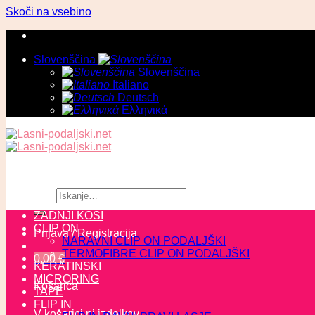
Skoči na vsebino
Slovenščina
Slovenščina
Italiano
Deutsch
Ελληνικά
Išči:
ZADNJI KOSI
CLIP ON
Prijava / Registracija
NARAVNI CLIP ON PODALJŠKI
TERMOFIBRE CLIP ON PODALJŠKI
0,00
€
KERATINSKI
MICRORING
Košarica
TAPE
FLIP IN
V košarici ni izdelkov.