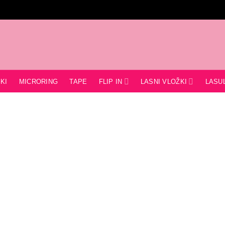
FLIP IN
LASNI VLOŽKI
KI
MICRORING
TAPE
LASU