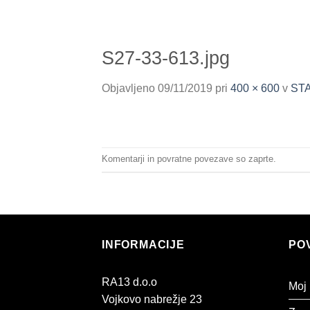
S27-33-613.jpg
Objavljeno
09/11/2019
pri
400 × 600
v
STA
Komentarji in povratne povezave so zaprte.
INFORMACIJE
PO
RA13 d.o.o
Moj
Vojkovo nabrežje 23