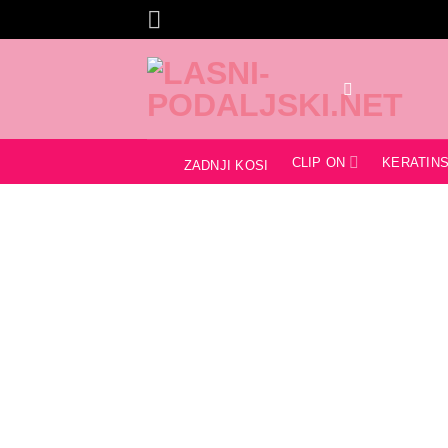
Skoči
na
vsebino
CLIP ON
KERATINS
ZADNJI KOSI