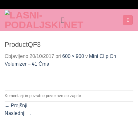
Skoči
na
vsebino
ProductQF3
Objavljeno
20/10/2017
pri
600 × 900
v
Mini Clip On
Volumizer – #1 Črna
Komentarji in povratne povezave so zaprte.
←
Prejšnji
Naslednji
→