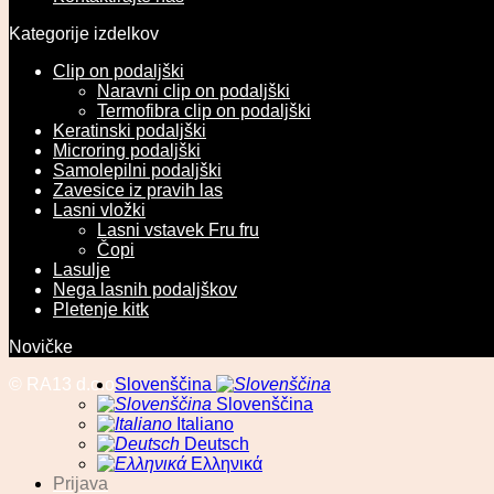
Kategorije izdelkov
Clip on podaljški
Naravni clip on podaljški
Termofibra clip on podaljški
Keratinski podaljški
Microring podaljški
Samolepilni podaljški
Zavesice iz pravih las
Lasni vložki
Lasni vstavek Fru fru
Čopi
Lasulje
Nega lasnih podaljškov
Pletenje kitk
Novičke
© RA13 d.o.o
Slovenščina
Slovenščina
Italiano
Deutsch
Ελληνικά
Prijava