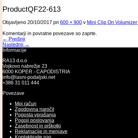
ProductQF22-613
Objavljeno
20/10/2017
pri
600 × 900
v
Mini Clip On Volumizer
Komentarji in povratne povezave so zaprte.
←
Prejšnji
Naslednji
→
Informacije
RA13 d.o.o
Vojkovo nabrežje 23
6000 KOPER - CAPODISTRIA
info@lasni-podaljski.net
+386 31 011 444
Povezave
Moj račun
Zgodovina naročil
Pogosta vprašanja
Pogoji poslovanja
Zasebnost in piškotki
Reklamacije in menjave
Kontaktirajte nas