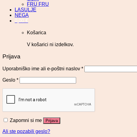
FRU FRU
LASULJE
NEGA
0,00
€
Košarica
V košarici ni izdelkov.
Prijava
Uporabniško ime ali e-poštni naslov
*
Geslo
*
Zapomni si me
Prijava
Ali ste pozabili geslo?