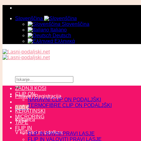
Skoči
na
Slovenščina
vsebino
Slovenščina
Italiano
Deutsch
Ελληνικά
Išči:
ZADNJI KOSI
CLIP ON
Prijava / Registracija
NARAVNI CLIP ON PODALJŠKI
TERMOFIBRE CLIP ON PODALJŠKI
0,00
€
KERATINSKI
MICRORING
Košarica
TAPE
FLIP IN
V košarici ni izdelkov.
FLIP IN RAVNI PRAVI LASJE
FLIP IN VALOVITI PRAVI LASJE