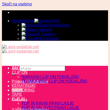
Skoči na vsebino
Slovenščina
Slovenščina
Italiano
Deutsch
Ελληνικά
ZADNJI KOSI
Išči:
CLIP ON
NARAVNI CLIP ON PODALJŠKI
TERMOFIBRE CLIP ON PODALJŠKI
Prijava / Registracija
KERATINSKI
MICRORING
0,00
€
TAPE
FLIP IN
Košarica
FLIP IN RAVNI PRAVI LASJE
FLIP IN VALOVITI PRAVI LASJE
V košarici ni izdelkov.