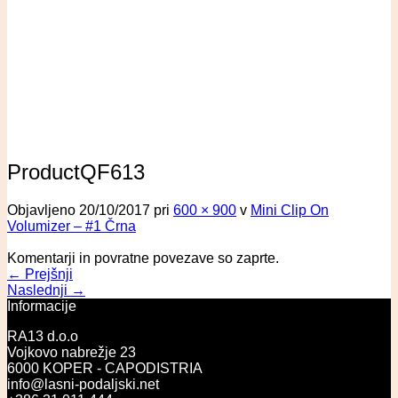
ProductQF613
Objavljeno
20/10/2017
pri
600 × 900
v
Mini Clip On
Volumizer – #1 Črna
Komentarji in povratne povezave so zaprte.
←
Prejšnji
Naslednji
→
Informacije
RA13 d.o.o
Vojkovo nabrežje 23
6000 KOPER - CAPODISTRIA
info@lasni-podaljski.net