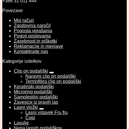
+386 31 011 444
Povezave
Moj račun
Zgodovina naročil
Pogosta vprašanja
Pogoji poslovanja
Zasebnost in piškotki
Reklamacije in menjave
Kontaktirajte nas
Kategorije izdelkov
Clip on podaljški
Naravni clip on podaljški
Termofibra clip on podaljški
Keratinski podaljški
Microring podaljški
Samolepilni podaljški
Zavesice iz pravih las
Lasni vložki
Lasni vstavek Fru fru
Čopi
Lasulje
Nega lasnih podaljškov