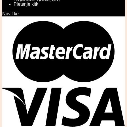
Pletenje kitk
Novičke