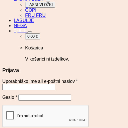
LASNI VLOŽKI
ČOPI
FRU FRU
LASULJE
NEGA
0,00
€
0,00 €
Košarica
V košarici ni izdelkov.
Prijava
Uporabniško ime ali e-poštni naslov
*
Geslo
*