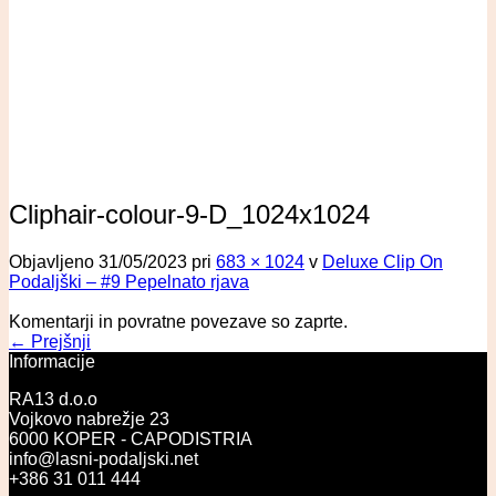
Cliphair-colour-9-D_1024x1024
Objavljeno
31/05/2023
pri
683 × 1024
v
Deluxe Clip On
Podaljški – #9 Pepelnato rjava
Komentarji in povratne povezave so zaprte.
←
Prejšnji
Informacije
RA13 d.o.o
Vojkovo nabrežje 23
6000 KOPER - CAPODISTRIA
info@lasni-podaljski.net
+386 31 011 444