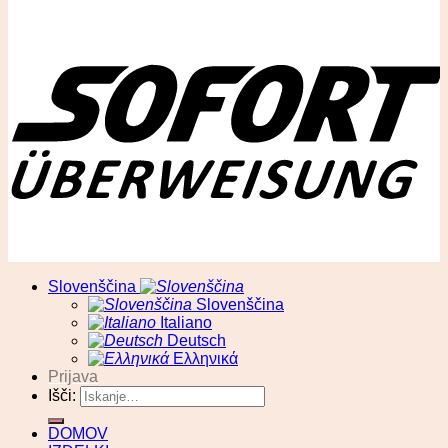
© RA13 d.o.o
Slovenščina
Slovenščina
Italiano
Deutsch
Ελληνικά
Prijava
Išči:
DOMOV