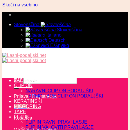
Skoči na vsebino
Slovenščina
Slovenščina
Italiano
Deutsch
Ελληνικά
ZADNJI KOSI
Išči:
CLIP ON
NARAVNI CLIP ON PODALJŠKI
TERMOFIBRE CLIP ON PODALJŠKI
Prijava / Registracija
KERATINSKI
MICRORING
0,00
€
TAPE
FLIP IN
Košarica
FLIP IN RAVNI PRAVI LASJE
FLIP IN VALOVITI PRAVI LASJE
V košarici ni izdelkov.