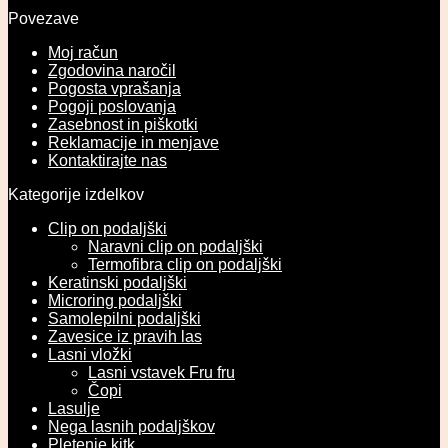
Povezave
Moj račun
Zgodovina naročil
Pogosta vprašanja
Pogoji poslovanja
Zasebnost in piškotki
Reklamacije in menjave
Kontaktirajte nas
Kategorije izdelkov
Clip on podaljški
Naravni clip on podaljški
Termofibra clip on podaljški
Keratinski podaljški
Microring podaljški
Samolepilni podaljški
Zavesice iz pravih las
Lasni vložki
Lasni vstavek Fru fru
Čopi
Lasulje
Nega lasnih podaljškov
Pletenje kitk