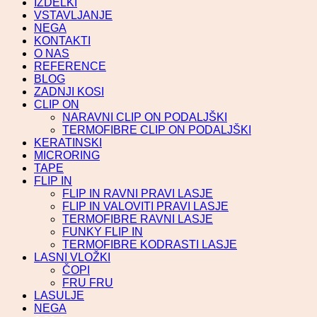
IZDELKI
VSTAVLJANJE
NEGA
KONTAKTI
O NAS
REFERENCE
BLOG
ZADNJI KOSI
CLIP ON
NARAVNI CLIP ON PODALJŠKI
TERMOFIBRE CLIP ON PODALJŠKI
KERATINSKI
MICRORING
TAPE
FLIP IN
FLIP IN RAVNI PRAVI LASJE
FLIP IN VALOVITI PRAVI LASJE
TERMOFIBRE RAVNI LASJE
FUNKY FLIP IN
TERMOFIBRE KODRASTI LASJE
LASNI VLOŽKI
ČOPI
FRU FRU
LASULJE
NEGA