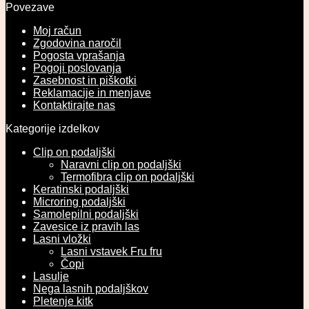
Povezave
Moj račun
Zgodovina naročil
Pogosta vprašanja
Pogoji poslovanja
Zasebnost in piškotki
Reklamacije in menjave
Kontaktirajte nas
Kategorije izdelkov
Clip on podaljški
Naravni clip on podaljški
Termofibra clip on podaljški
Keratinski podaljški
Microring podaljški
Samolepilni podaljški
Zavesice iz pravih las
Lasni vložki
Lasni vstavek Fru fru
Čopi
Lasulje
Nega lasnih podaljškov
Pletenje kitk