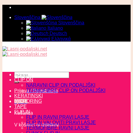
Skoči
na
Slovenščina
vsebino
Slovenščina
Italiano
Deutsch
Ελληνικά
Išči:
ZADNJI KOSI
CLIP ON
NARAVNI CLIP ON PODALJŠKI
TERMOFIBRE CLIP ON PODALJŠKI
Prijava / Registracija
KERATINSKI
MICRORING
0,00
€
TAPE
FLIP IN
Košarica
FLIP IN RAVNI PRAVI LASJE
FLIP IN VALOVITI PRAVI LASJE
V košarici ni izdelkov.
TERMOFIBRE RAVNI LASJE