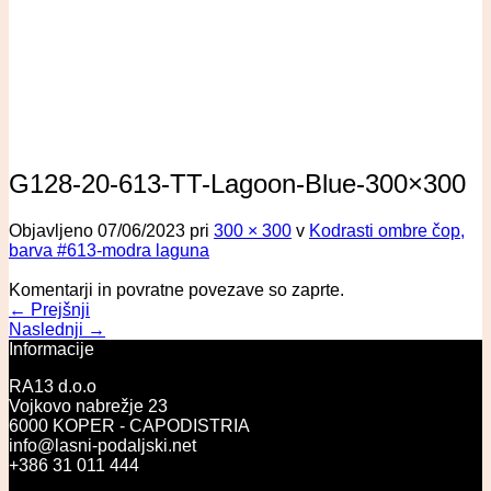
G128-20-613-TT-Lagoon-Blue-300×300
Objavljeno
07/06/2023
pri
300 × 300
v
Kodrasti ombre čop,
barva #613-modra laguna
Komentarji in povratne povezave so zaprte.
←
Prejšnji
Naslednji
→
Informacije
RA13 d.o.o
Vojkovo nabrežje 23
6000 KOPER - CAPODISTRIA
info@lasni-podaljski.net
+386 31 011 444