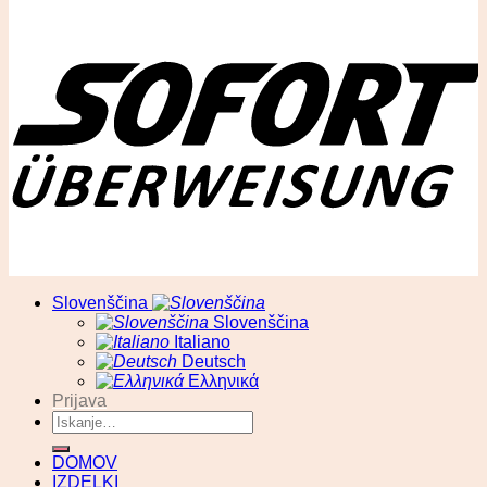
© RA13 d.o.o
Slovenščina
Slovenščina
Italiano
Deutsch
Ελληνικά
Prijava
Išči:
DOMOV
IZDELKI