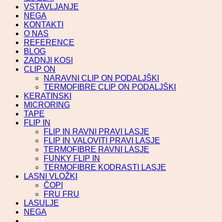
VSTAVLJANJE
NEGA
KONTAKTI
O NAS
REFERENCE
BLOG
ZADNJI KOSI
CLIP ON
NARAVNI CLIP ON PODALJŠKI
TERMOFIBRE CLIP ON PODALJŠKI
KERATINSKI
MICRORING
TAPE
FLIP IN
FLIP IN RAVNI PRAVI LASJE
FLIP IN VALOVITI PRAVI LASJE
TERMOFIBRE RAVNI LASJE
FUNKY FLIP IN
TERMOFIBRE KODRASTI LASJE
LASNI VLOŽKI
ČOPI
FRU FRU
LASULJE
NEGA
0,00
€