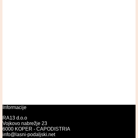
Informacije
RA13 d.o.o
Vojkovo nabrežje 23
6000 KOPER - CAPODISTRIA
info@lasni-podaljski.net