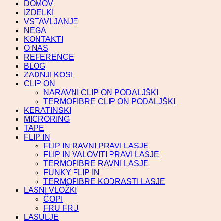
DOMOV
IZDELKI
VSTAVLJANJE
NEGA
KONTAKTI
O NAS
REFERENCE
BLOG
ZADNJI KOSI
CLIP ON
NARAVNI CLIP ON PODALJŠKI
TERMOFIBRE CLIP ON PODALJŠKI
KERATINSKI
MICRORING
TAPE
FLIP IN
FLIP IN RAVNI PRAVI LASJE
FLIP IN VALOVITI PRAVI LASJE
TERMOFIBRE RAVNI LASJE
FUNKY FLIP IN
TERMOFIBRE KODRASTI LASJE
LASNI VLOŽKI
ČOPI
FRU FRU
LASULJE