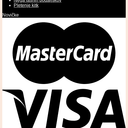
Nega lasnih podaljškov
Pletenje kitk
Novičke