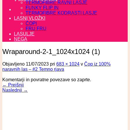
TERMOFIBRE RAVNI LASJE
FUNKY FLIP IN
TERMOFIBRE KODRASTI LASJE
LASNI VLOŽKI
ČOPI
FRU FRU
LASULJE
NEGA
Wraparound-2-1_1024x1024 (1)
Objavljeno
11/07/2023
pri
683 × 1024
v
Čop iz 100%
naravnih las – #2 Temno rjava
Komentarji in povratne povezave so zaprte.
←
Prejšnji
Naslednji
→