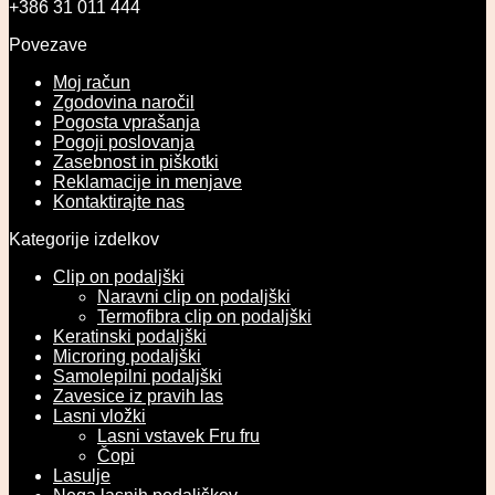
+386 31 011 444
Povezave
Moj račun
Zgodovina naročil
Pogosta vprašanja
Pogoji poslovanja
Zasebnost in piškotki
Reklamacije in menjave
Kontaktirajte nas
Kategorije izdelkov
Clip on podaljški
Naravni clip on podaljški
Termofibra clip on podaljški
Keratinski podaljški
Microring podaljški
Samolepilni podaljški
Zavesice iz pravih las
Lasni vložki
Lasni vstavek Fru fru
Čopi
Lasulje