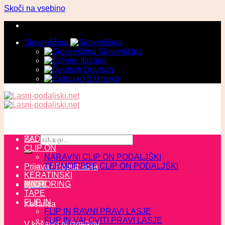
Skoči na vsebino
Slovenščina
Slovenščina
Italiano
Deutsch
Ελληνικά
ZADNJI KOSI
Išči:
CLIP ON
NARAVNI CLIP ON PODALJŠKI
TERMOFIBRE CLIP ON PODALJŠKI
Prijava / Registracija
KERATINSKI
MICRORING
0,00
€
TAPE
FLIP IN
Košarica
FLIP IN RAVNI PRAVI LASJE
FLIP IN VALOVITI PRAVI LASJE
V košarici ni izdelkov.