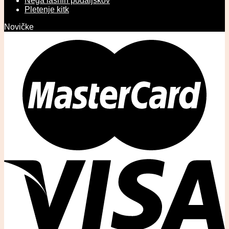
Nega lasnih podaljškov
Pletenje kitk
Novičke