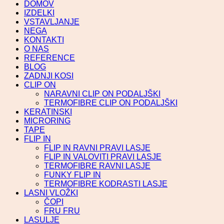
DOMOV
IZDELKI
VSTAVLJANJE
NEGA
KONTAKTI
O NAS
REFERENCE
BLOG
ZADNJI KOSI
CLIP ON
NARAVNI CLIP ON PODALJŠKI
TERMOFIBRE CLIP ON PODALJŠKI
KERATINSKI
MICRORING
TAPE
FLIP IN
FLIP IN RAVNI PRAVI LASJE
FLIP IN VALOVITI PRAVI LASJE
TERMOFIBRE RAVNI LASJE
FUNKY FLIP IN
TERMOFIBRE KODRASTI LASJE
LASNI VLOŽKI
ČOPI
FRU FRU
LASULJE