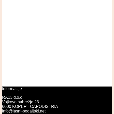
Informacije
RA13 d.o.o
Vojkovo nabrežje 23
6000 KOPER - CAPODISTRIA
info@lasni-podaljski.net