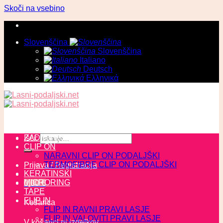
Skoči na vsebino
Slovenščina
Slovenščina
Italiano
Deutsch
Ελληνικά
ZADNJI KOSI
Išči:
CLIP ON
NARAVNI CLIP ON PODALJŠKI
TERMOFIBRE CLIP ON PODALJŠKI
Prijava / Registracija
KERATINSKI
MICRORING
0,00
€
TAPE
FLIP IN
Košarica
FLIP IN RAVNI PRAVI LASJE
FLIP IN VALOVITI PRAVI LASJE
V košarici ni izdelkov.