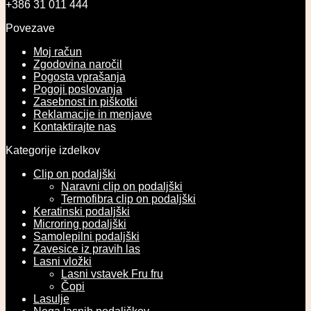
+386 31 011 444
Povezave
Moj račun
Zgodovina naročil
Pogosta vprašanja
Pogoji poslovanja
Zasebnost in piškotki
Reklamacije in menjave
Kontaktirajte nas
Kategorije izdelkov
Clip on podaljški
Naravni clip on podaljški
Termofibra clip on podaljški
Keratinski podaljški
Microring podaljški
Samolepilni podaljški
Zavesice iz pravih las
Lasni vložki
Lasni vstavek Fru fru
Čopi
Lasulje