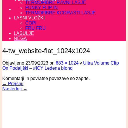
TERMOFIBRE RAVNI LASJE
FUNKY FLIP IN
TERMOFIBRE KODRASTI LASJE
LASNI VLOŽKI
ČOPI
FRU FRU
LASULJE
NEGA
4-tw_website-flat_1024x1024
Objavljeno
23/09/2023
pri
683 × 1024
v
Ultra Volume Clip
On Podaljški – #ICY Ledena blond
Komentarji in povratne povezave so zaprte.
←
Prejšnji
Naslednji
→