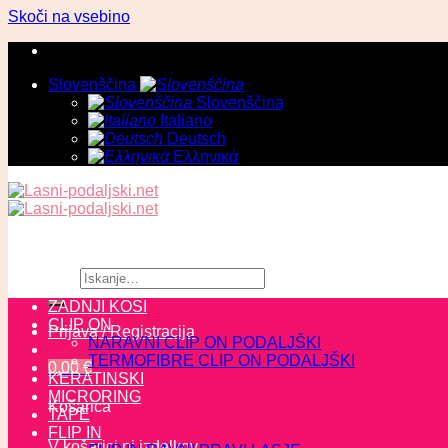
Skoči na vsebino
Slovenščina
Slovenščina
Italiano
Deutsch
Ελληνικά
Išči:
ZADNJI KOSI
CLIP ON
Prijava / Registracija
NARAVNI CLIP ON PODALJŠKI
TERMOFIBRE CLIP ON PODALJŠKI
0,00
€
KERATINSKI
MICRORING
Košarica
TAPE
FLIP IN
V košarici ni izdelkov.