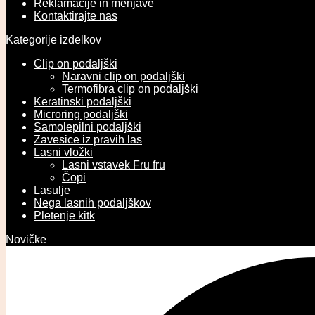
Reklamacije in menjave
Kontaktirajte nas
Kategorije izdelkov
Clip on podaljški
Naravni clip on podaljški
Termofibra clip on podaljški
Keratinski podaljški
Microring podaljški
Samolepilni podaljški
Zavesice iz pravih las
Lasni vložki
Lasni vstavek Fru fru
Čopi
Lasulje
Nega lasnih podaljškov
Pletenje kitk
Novičke