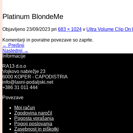
Platinum BlondeMe
Objavljeno
23/09/2023
pri
683 × 1024
v
Ultra Volume Clip On
Komentarji in povratne povezave so zaprte.
←
Prejšnji
Naslednji
→
Informacije
RA13 d.o.o
Vojkovo nabrežje 23
6000 KOPER - CAPODISTRIA
info@lasni-podaljski.net
+386 31 011 444
Povezave
Moj račun
Zgodovina naročil
Pogosta vprašanja
Pogoji poslovanja
Zasebnost in piškotki