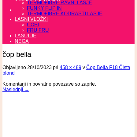
TERMOFIBRE RAVNI LASJE
FUNKY FLIP IN
TERMOFIBRE KODRASTI LASJE
LASNI VLOŽKI
ČOPI
FRU FRU
LASULJE
NEGA
čop bella
Objavljeno
28/10/2023
pri
458 × 489
v
Čop Bella F18 Čista
blond
Komentarji in povratne povezave so zaprte.
Naslednji
→