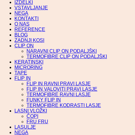
IZDELKI
VSTAVLJANJE
NEGA
KONTAKTI
O NAS
REFERENCE
BLOG
ZADNJI KOSI
CLIP ON
NARAVNI CLIP ON PODALJŠKI
TERMOFIBRE CLIP ON PODALJŠKI
KERATINSKI
MICRORING
TAPE
FLIP IN
FLIP IN RAVNI PRAVI LASJE
FLIP IN VALOVITI PRAVI LASJE
TERMOFIBRE RAVNI LASJE
FUNKY FLIP IN
TERMOFIBRE KODRASTI LASJE
LASNI VLOŽKI
ČOPI
FRU FRU
LASULJE
NEGA