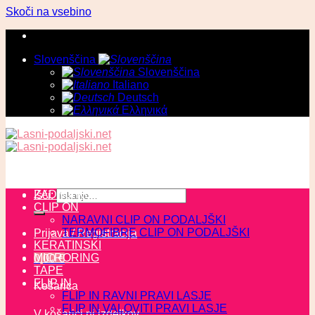
Skoči na vsebino
Slovenščina
Slovenščina
Italiano
Deutsch
Ελληνικά
ZADNJI KOSI
Išči:
CLIP ON
NARAVNI CLIP ON PODALJŠKI
TERMOFIBRE CLIP ON PODALJŠKI
Prijava / Registracija
KERATINSKI
MICRORING
0,00
€
TAPE
FLIP IN
Košarica
FLIP IN RAVNI PRAVI LASJE
FLIP IN VALOVITI PRAVI LASJE
V košarici ni izdelkov.