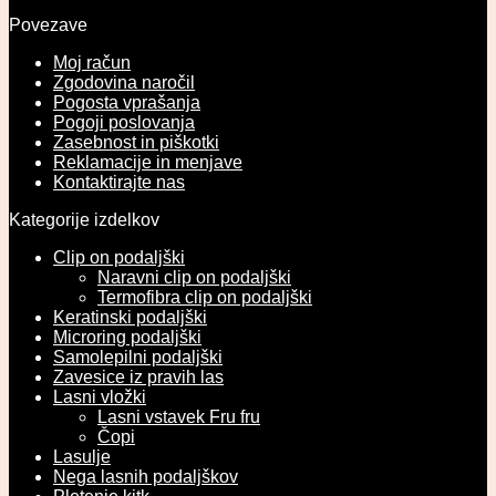
Povezave
Moj račun
Zgodovina naročil
Pogosta vprašanja
Pogoji poslovanja
Zasebnost in piškotki
Reklamacije in menjave
Kontaktirajte nas
Kategorije izdelkov
Clip on podaljški
Naravni clip on podaljški
Termofibra clip on podaljški
Keratinski podaljški
Microring podaljški
Samolepilni podaljški
Zavesice iz pravih las
Lasni vložki
Lasni vstavek Fru fru
Čopi
Lasulje
Nega lasnih podaljškov