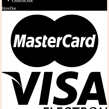
Pletenje kitk
Novičke