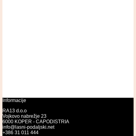
Informacije
RA13 d.o.o
Vojkovo nabrežje 23
6000 KOPER - CAPODISTRIA
info@lasni-podaljski.net
+386 31 011 444