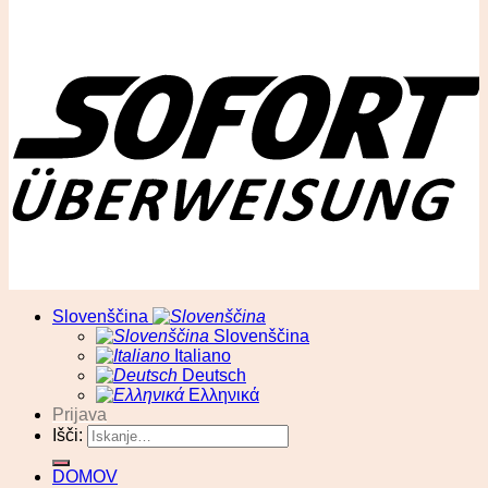
© RA13 d.o.o
Slovenščina
Slovenščina
Italiano
Deutsch
Ελληνικά
Prijava
Išči:
DOMOV