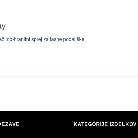
ay
ažilno-hranilni sprej za lasne podaljške
VEZAVE
KATEGORIJE IZDELKOV