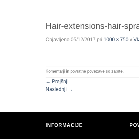
Hair-extensions-hair-spr
Objavljeno
05/12/2017
pri
1000 × 750
v
Vl
Komentarji in povratne povezave so zaprte.
←
Prejšnji
Naslednji
→
INFORMACIJE
PO