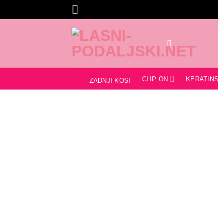
Skoči
na
vsebino
CLIP ON
KERATINS
ZADNJI KOSI