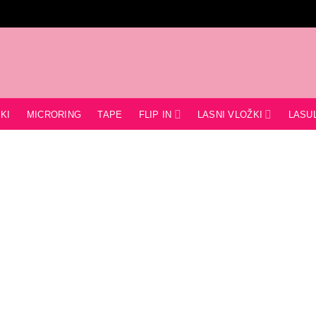
FLIP IN
LASNI VLOŽKI
KI
MICRORING
TAPE
LASU