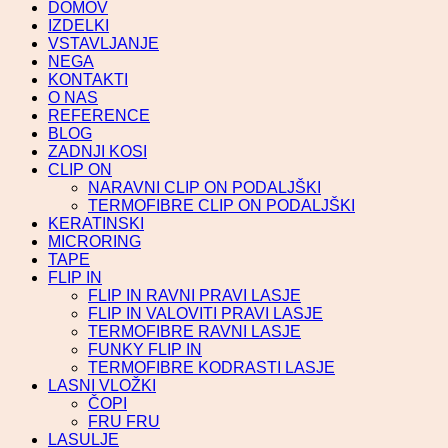
DOMOV
IZDELKI
VSTAVLJANJE
NEGA
KONTAKTI
O NAS
REFERENCE
BLOG
ZADNJI KOSI
CLIP ON
NARAVNI CLIP ON PODALJŠKI
TERMOFIBRE CLIP ON PODALJŠKI
KERATINSKI
MICRORING
TAPE
FLIP IN
FLIP IN RAVNI PRAVI LASJE
FLIP IN VALOVITI PRAVI LASJE
TERMOFIBRE RAVNI LASJE
FUNKY FLIP IN
TERMOFIBRE KODRASTI LASJE
LASNI VLOŽKI
ČOPI
FRU FRU
LASULJE