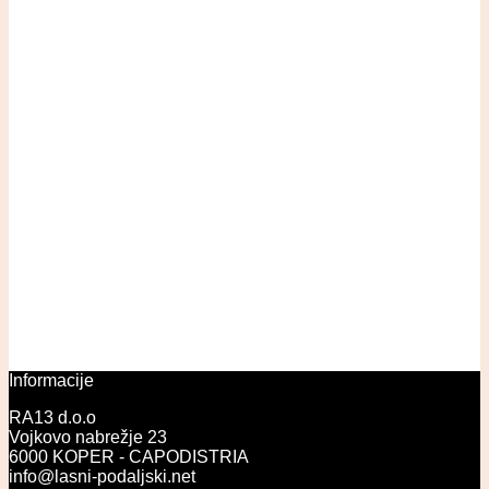
Informacije
RA13 d.o.o
Vojkovo nabrežje 23
6000 KOPER - CAPODISTRIA
info@lasni-podaljski.net