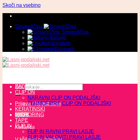
Skoči na vsebino
Slovenščina
Slovenščina
Italiano
Deutsch
Ελληνικά
ZADNJI KOSI
Išči:
CLIP ON
NARAVNI CLIP ON PODALJŠKI
TERMOFIBRE CLIP ON PODALJŠKI
Prijava / Registracija
KERATINSKI
MICRORING
0,00
€
TAPE
FLIP IN
Košarica
FLIP IN RAVNI PRAVI LASJE
FLIP IN VALOVITI PRAVI LASJE
V košarici ni izdelkov.