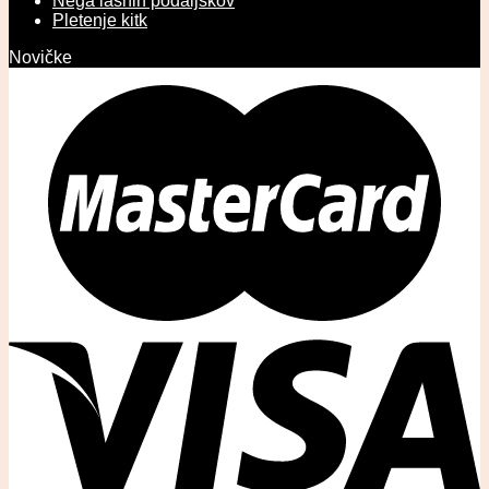
Nega lasnih podaljškov
Pletenje kitk
Novičke