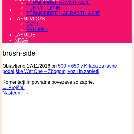
TERMOFIBRE RAVNI LASJE
FUNKY FLIP IN
TERMOFIBRE KODRASTI LASJE
LASNI VLOŽKI
ČOPI
FRU FRU
LASULJE
NEGA
brush-side
Objavljeno
17/11/2016
pri
500 × 650
v
Krtača za lasne
podaljške Wet One – Zbogom, vozli in zapleti!
Komentarji in povratne povezave so zaprte.
←
Prejšnji
Naslednji
→