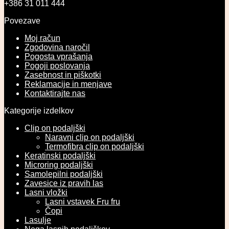
+386 31 011 444
Povezave
Moj račun
Zgodovina naročil
Pogosta vprašanja
Pogoji poslovanja
Zasebnost in piškotki
Reklamacije in menjave
Kontaktirajte nas
Kategorije izdelkov
Clip on podaljški
Naravni clip on podaljški
Termofibra clip on podaljški
Keratinski podaljški
Microring podaljški
Samolepilni podaljški
Zavesice iz pravih las
Lasni vložki
Lasni vstavek Fru fru
Čopi
Lasulje