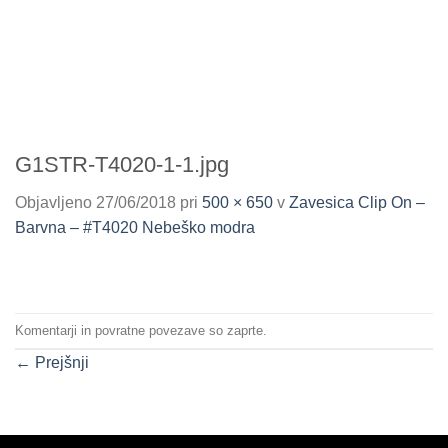
G1STR-T4020-1-1.jpg
Objavljeno
27/06/2018
pri
500 × 650
v
Zavesica Clip On –
Barvna – #T4020 Nebeško modra
Komentarji in povratne povezave so zaprte.
←
Prejšnji