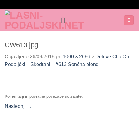
Skoči
na
vsebino
CW613.jpg
Objavljeno
26/09/2018
pri
1000 × 2686
v
Deluxe Clip On
Podaljški – Skodrani – #613 Sončna blond
Komentarji in povratne povezave so zaprte.
Naslednji
→