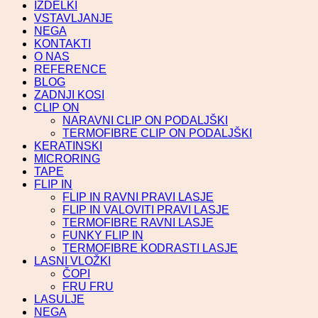
IZDELKI
VSTAVLJANJE
NEGA
KONTAKTI
O NAS
REFERENCE
BLOG
ZADNJI KOSI
CLIP ON
NARAVNI CLIP ON PODALJŠKI
TERMOFIBRE CLIP ON PODALJŠKI
KERATINSKI
MICRORING
TAPE
FLIP IN
FLIP IN RAVNI PRAVI LASJE
FLIP IN VALOVITI PRAVI LASJE
TERMOFIBRE RAVNI LASJE
FUNKY FLIP IN
TERMOFIBRE KODRASTI LASJE
LASNI VLOŽKI
ČOPI
FRU FRU
LASULJE
NEGA