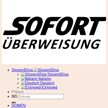
© RA13 d.o.o
Slovenščina
Slovenščina
Italiano
Deutsch
Ελληνικά
Prijava
Išči:
DOMOV