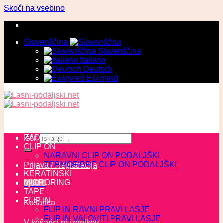
Skoči na vsebino
Slovenščina
Slovenščina
Italiano
Deutsch
Ελληνικά
ZADNJI KOSI
Išči:
CLIP ON
NARAVNI CLIP ON PODALJŠKI
TERMOFIBRE CLIP ON PODALJŠKI
Prijava / Registracija
KERATINSKI
MICRORING
0,00
€
TAPE
FLIP IN
Košarica
FLIP IN RAVNI PRAVI LASJE
FLIP IN VALOVITI PRAVI LASJE
V košarici ni izdelkov.