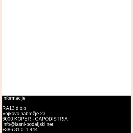
Informacije
RA13 d.o.o
Vojkovo nabrežje 23
6000 KOPER - CAPODISTRIA
info@lasni-podaljski.net
+386 31 011 444