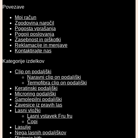
Povezave
Moj račun
Zgodovina naročil
Pogosta vprašanja
Pogoji poslovanja
Zasebnost in piškotki
Reklamacije in menjave
Kontaktirajte nas
Kategorije izdelkov
Clip on podaljški
Naravni clip on podaljški
Termofibra clip on podaljški
Keratinski podaljški
Microring podaljški
Samolepilni podaljški
Zavesice iz pravih las
Lasni vložki
Lasni vstavek Fru fru
Čopi
Lasulje
Nega lasnih podaljškov