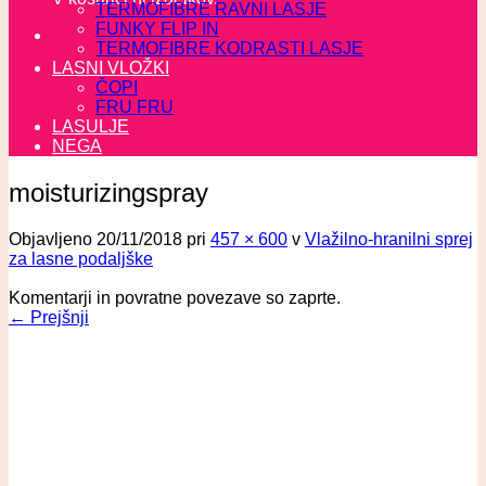
TERMOFIBRE RAVNI LASJE
FUNKY FLIP IN
TERMOFIBRE KODRASTI LASJE
LASNI VLOŽKI
ČOPI
FRU FRU
LASULJE
NEGA
moisturizingspray
Objavljeno
20/11/2018
pri
457 × 600
v
Vlažilno-hranilni sprej
za lasne podaljške
Komentarji in povratne povezave so zaprte.
←
Prejšnji