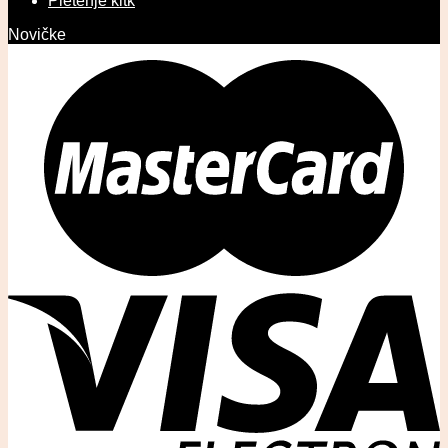
Pletenje kitk
Novičke