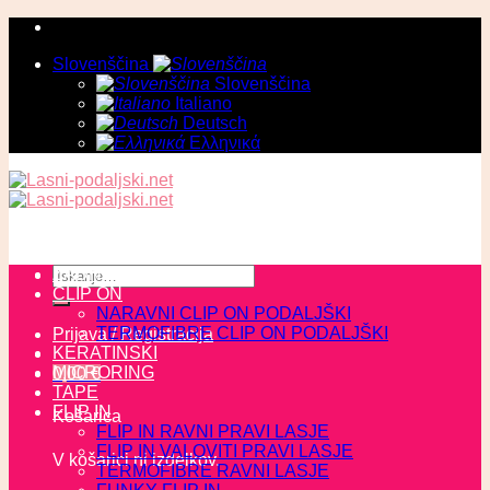
Skoči
na
Slovenščina
vsebino
Slovenščina
Italiano
Deutsch
Ελληνικά
Išči:
ZADNJI KOSI
CLIP ON
NARAVNI CLIP ON PODALJŠKI
TERMOFIBRE CLIP ON PODALJŠKI
Prijava / Registracija
KERATINSKI
MICRORING
0,00
€
TAPE
FLIP IN
Košarica
FLIP IN RAVNI PRAVI LASJE
FLIP IN VALOVITI PRAVI LASJE
V košarici ni izdelkov.
TERMOFIBRE RAVNI LASJE