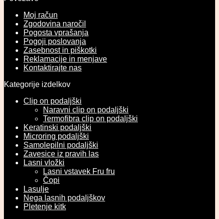
Moj račun
Zgodovina naročil
Pogosta vprašanja
Pogoji poslovanja
Zasebnost in piškotki
Reklamacije in menjave
Kontaktirajte nas
Kategorije izdelkov
Clip on podaljški
Naravni clip on podaljški
Termofibra clip on podaljški
Keratinski podaljški
Microring podaljški
Samolepilni podaljški
Zavesice iz pravih las
Lasni vložki
Lasni vstavek Fru fru
Čopi
Lasulje
Nega lasnih podaljškov
Pletenje kitk