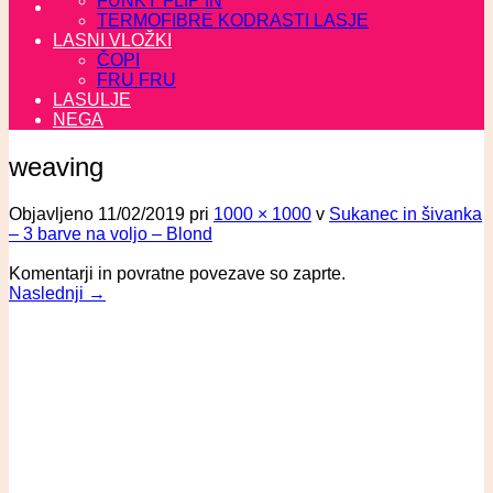
FUNKY FLIP IN
TERMOFIBRE KODRASTI LASJE
LASNI VLOŽKI
ČOPI
FRU FRU
LASULJE
NEGA
weaving
Objavljeno
11/02/2019
pri
1000 × 1000
v
Sukanec in šivanka
– 3 barve na voljo – Blond
Komentarji in povratne povezave so zaprte.
Naslednji
→