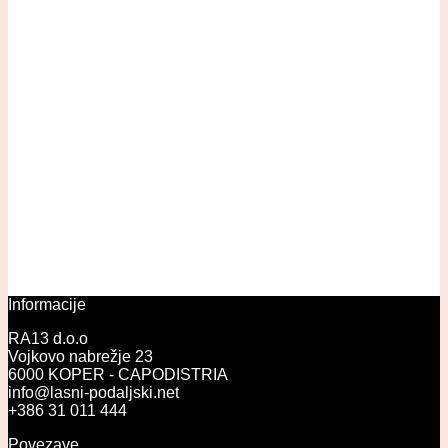
Informacije
RA13 d.o.o
Vojkovo nabrežje 23
6000 KOPER - CAPODISTRIA
info@lasni-podaljski.net
+386 31 011 444
Povezave