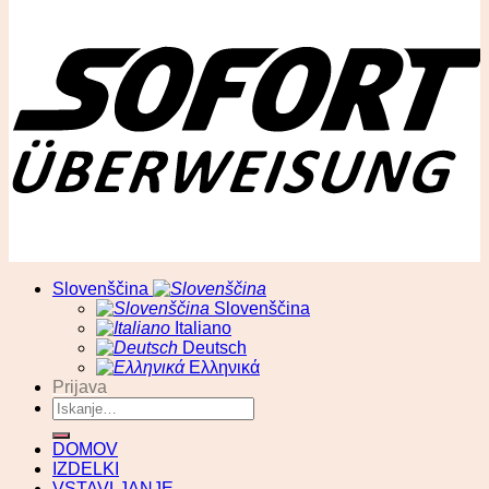
© RA13 d.o.o
Slovenščina
Slovenščina
Italiano
Deutsch
Ελληνικά
Prijava
Išči:
DOMOV
IZDELKI
VSTAVLJANJE