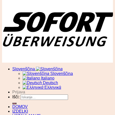
© RA13 d.o.o
Slovenščina
Slovenščina
Italiano
Deutsch
Ελληνικά
Prijava
Išči:
DOMOV
IZDELKI