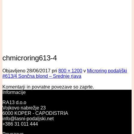
chmicroring613-4
Objavljeno
28/06/2017
pri
800 × 1200
v
Microring podaljški
#613/4 Sončna blond – Srednje rjava
Komentarji in povratne povezave so zaprte.
Informacije
RA13 d.o.o
Vojkovo nabrežje 23
6000 KOPER - CAPODISTRIA
info@lasni-podaljski.net
+386 31 011 444