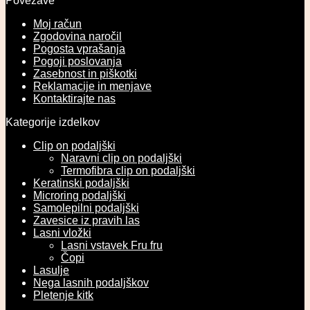
Povezave
Moj račun
Zgodovina naročil
Pogosta vprašanja
Pogoji poslovanja
Zasebnost in piškotki
Reklamacije in menjave
Kontaktirajte nas
Kategorije izdelkov
Clip on podaljški
Naravni clip on podaljški
Termofibra clip on podaljški
Keratinski podaljški
Microring podaljški
Samolepilni podaljški
Zavesice iz pravih las
Lasni vložki
Lasni vstavek Fru fru
Čopi
Lasulje
Nega lasnih podaljškov
Pletenje kitk