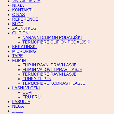
VSTAVLJANJE
NEGA
KONTAKTI
O NAS
REFERENCE
BLOG
ZADNJI KOSI
CLIP ON
NARAVNI CLIP ON PODALJŠKI
TERMOFIBRE CLIP ON PODALJŠKI
KERATINSKI
MICRORING
TAPE
FLIP IN
FLIP IN RAVNI PRAVI LASJE
FLIP IN VALOVITI PRAVI LASJE
TERMOFIBRE RAVNI LASJE
FUNKY FLIP IN
TERMOFIBRE KODRASTI LASJE
LASNI VLOŽKI
ČOPI
FRU FRU
LASULJE
NEGA
0,00
€