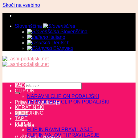
Skoči na vsebino
Slovenščina
Slovenščina
Italiano
Deutsch
Ελληνικά
ZADNJI KOSI
Išči:
CLIP ON
NARAVNI CLIP ON PODALJŠKI
TERMOFIBRE CLIP ON PODALJŠKI
Prijava / Registracija
KERATINSKI
MICRORING
0,00
€
TAPE
FLIP IN
Košarica
FLIP IN RAVNI PRAVI LASJE
FLIP IN VALOVITI PRAVI LASJE
V košarici ni izdelkov.