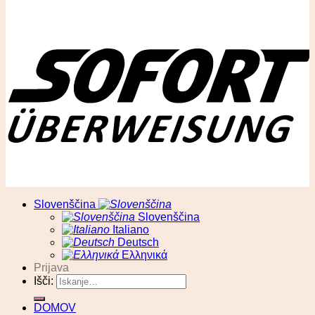
© RA13 d.o.o
Slovenščina
Slovenščina
Italiano
Deutsch
Ελληνικά
Prijava
Išči:
DOMOV