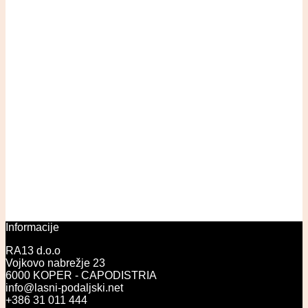
Informacije
RA13 d.o.o
Vojkovo nabrežje 23
6000 KOPER - CAPODISTRIA
info@lasni-podaljski.net
+386 31 011 444