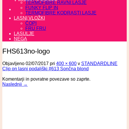
TERMOFIBRE RAVNI LASJE
FUNKY FLIP IN
TERMOFIBRE KODRASTI LASJE
LASNI VLOŽKI
ČOPI
FRU FRU
LASULJE
NEGA
FHS613no-logo
Objavljeno
02/07/2017
pri
400 × 600
v
STANDARDLINE
Clip on lasni podaljški #613 Sončna blond
Komentarji in povratne povezave so zaprte.
Naslednji
→