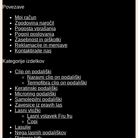
Povezave
Moj račun
Zgodovina naročil
Pogosta vprašanja
Pogoji poslovanja
Zasebnost in piškotki
Reklamacije in menjave
Kontaktirajte nas
Kategorije izdelkov
Clip on podaljški
Naravni clip on podaljški
Termofibra clip on podaljški
Keratinski podaljški
Microring podaljški
Samolepilni podaljški
Zavesice iz pravih las
Lasni vložki
Lasni vstavek Fru fru
Čopi
Lasulje
Nega lasnih podaljškov