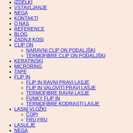
IZDELKI
VSTAVLJANJE
NEGA
KONTAKTI
O NAS
REFERENCE
BLOG
ZADNJI KOSI
CLIP ON
NARAVNI CLIP ON PODALJŠKI
TERMOFIBRE CLIP ON PODALJŠKI
KERATINSKI
MICRORING
TAPE
FLIP IN
FLIP IN RAVNI PRAVI LASJE
FLIP IN VALOVITI PRAVI LASJE
TERMOFIBRE RAVNI LASJE
FUNKY FLIP IN
TERMOFIBRE KODRASTI LASJE
LASNI VLOŽKI
ČOPI
FRU FRU
LASULJE
NEGA