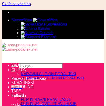
Skoči na vsebino
Slovenščina
Slovenščina
Italiano
Deutsch
Ελληνικά
ZADNJI KOSI
Išči:
CLIP ON
NARAVNI CLIP ON PODALJŠKI
TERMOFIBRE CLIP ON PODALJŠKI
Prijava / Registracija
KERATINSKI
MICRORING
0,00
€
TAPE
FLIP IN
Košarica
FLIP IN RAVNI PRAVI LASJE
FLIP IN VALOVITI PRAVI LASJE
V košarici ni izdelkov.