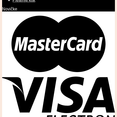
Pletenje kitk
Novičke