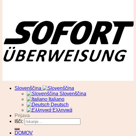
© RA13 d.o.o
Slovenščina
Slovenščina
Italiano
Deutsch
Ελληνικά
Prijava
Išči:
DOMOV