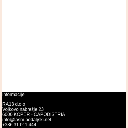
Informacije
RA13 d.o.o
Vojkovo nabrežje 23
6000 KOPER - CAPODISTRIA
info@lasni-podaljski.net
+386 31 011 444