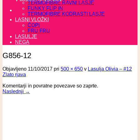
TERMOFIBRE RAVNI LASJE
FUNKY FLIP IN
TERMOFIBRE KODRASTI LASJE
LASNI VLOŽKI
ČOPI
FRU FRU
LASULJE
NEGA
G856-12
Objavljeno
11/10/2017
pri
500 × 650
v
Lasulja Olivia – #12
Zlato rjava
Komentarji in povratne povezave so zaprte.
Naslednji
→