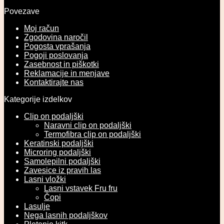
Povezave
Moj račun
Zgodovina naročil
Pogosta vprašanja
Pogoji poslovanja
Zasebnost in piškotki
Reklamacije in menjave
Kontaktirajte nas
Kategorije izdelkov
Clip on podaljški
Naravni clip on podaljški
Termofibra clip on podaljški
Keratinski podaljški
Microring podaljški
Samolepilni podaljški
Zavesice iz pravih las
Lasni vložki
Lasni vstavek Fru fru
Čopi
Lasulje
Nega lasnih podaljškov