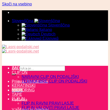
Skoči na vsebino
Slovenščina
Slovenščina
Italiano
Deutsch
Ελληνικά
ZADNJI KOSI
Išči:
CLIP ON
NARAVNI CLIP ON PODALJŠKI
TERMOFIBRE CLIP ON PODALJŠKI
Prijava / Registracija
KERATINSKI
MICRORING
0,00
€
TAPE
FLIP IN
Košarica
FLIP IN RAVNI PRAVI LASJE
FLIP IN VALOVITI PRAVI LASJE
V košarici ni izdelkov.