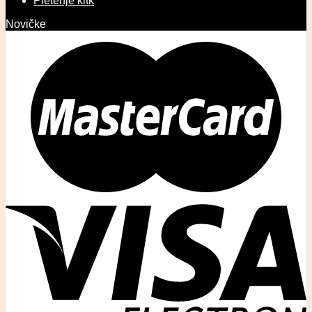
Pletenje kitk
Novičke