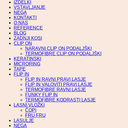
IZDELKI
VSTAVLJANJE
NEGA
KONTAKTI
O NAS
REFERENCE
BLOG
ZADNJI KOSI
CLIP ON
NARAVNI CLIP ON PODALJŠKI
TERMOFIBRE CLIP ON PODALJŠKI
KERATINSKI
MICRORING
TAPE
FLIP IN
FLIP IN RAVNI PRAVI LASJE
FLIP IN VALOVITI PRAVI LASJE
TERMOFIBRE RAVNI LASJE
FUNKY FLIP IN
TERMOFIBRE KODRASTI LASJE
LASNI VLOŽKI
ČOPI
FRU FRU
LASULJE
NEGA