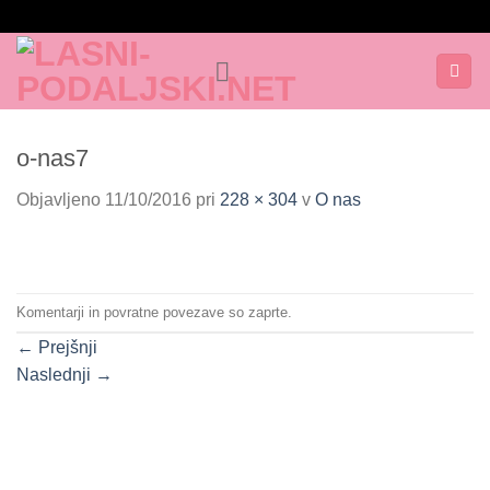
Skoči
na
vsebino
o-nas7
Objavljeno
11/10/2016
pri
228 × 304
v
O nas
Komentarji in povratne povezave so zaprte.
←
Prejšnji
Naslednji
→