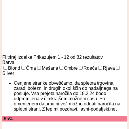
Filtriraj izdelke
Prikazujem 1 - 12 od 32 rezultatov
Barva
Blond
Črna
Mešana
Ombre
Rdeča
Rjava
Silver
Cenjene stranke obveščamo, da spletna trgovina
zaradi bolezni in drugih okoliščin do nadaljnega na
posluje. Vsa prejeta naročila do 18.2.24 bodo
odpremljena v čimkrajšem možnem času. Po
omenjenem datumu ni več možno oddati naročila na
spletni strani. Z lepimi pozdravi, lasni-podaljski.net
-65%