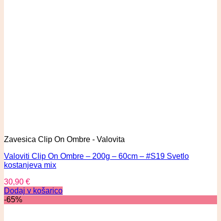
Zavesica Clip On Ombre - Valovita
Valoviti Clip On Ombre – 200g – 60cm – #S19 Svetlo
kostanjeva mix
30,90
€
Dodaj v košarico
-65%