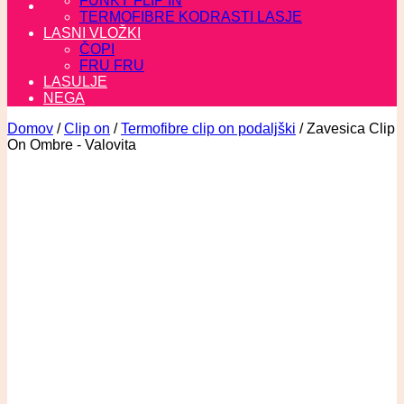
FUNKY FLIP IN
TERMOFIBRE KODRASTI LASJE
LASNI VLOŽKI
ČOPI
FRU FRU
LASULJE
NEGA
Domov
/
Clip on
/
Termofibre clip on podaljški
/
Zavesica Clip
On Ombre - Valovita