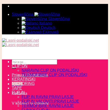
Skoči
na
Slovenščina
vsebino
Slovenščina
Italiano
Deutsch
Ελληνικά
Išči:
ZADNJI KOSI
CLIP ON
NARAVNI CLIP ON PODALJŠKI
TERMOFIBRE CLIP ON PODALJŠKI
Prijava / Registracija
KERATINSKI
MICRORING
0,00
€
TAPE
FLIP IN
Košarica
FLIP IN RAVNI PRAVI LASJE
FLIP IN VALOVITI PRAVI LASJE
V košarici ni izdelkov.
TERMOFIBRE RAVNI LASJE