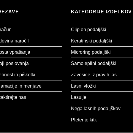
VEZAVE
KATEGORIJE IZDELKOV
 račun
Clip on podaljški
ovina naročil
Keratinski podaljški
osta vprašanja
Microring podaljški
ji poslovanja
Samolepilni podaljški
bnost in piškotki
Zavesice iz pravih las
lamacije in menjave
Lasni vložki
aktirajte nas
Lasulje
Nega lasnih podaljškov
Pletenje kitk