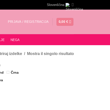
Slovenščina
PRIJAVA / REGISTRACIJA
0,00
€
LJE
NEGA
ltriraj izdelke
Mostra il singolo risultato
a
nd
Črna
va