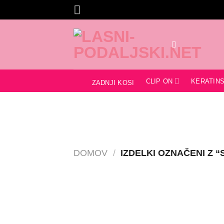
Skoči
na
vsebino
CLIP ON
KERATINS
ZADNJI KOSI
DOMOV
/
IZDELKI OZNAČENI Z 