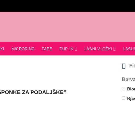
FLIP IN
LASNI VLOŽKI
KI
MICRORING
TAPE
LASU
Fi
Barv
Blo
“SPONKE ZA PODALJŠKE”
Rja