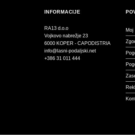
INFORMACIJE
PO
RA13 d.o.o
Moj
Vojkovo nabrežje 23
Zgod
6000 KOPER - CAPODISTRIA
info@lasni-podaljski.net
Pog
+386 31 011 444
Pogo
Zase
Rek
Kont