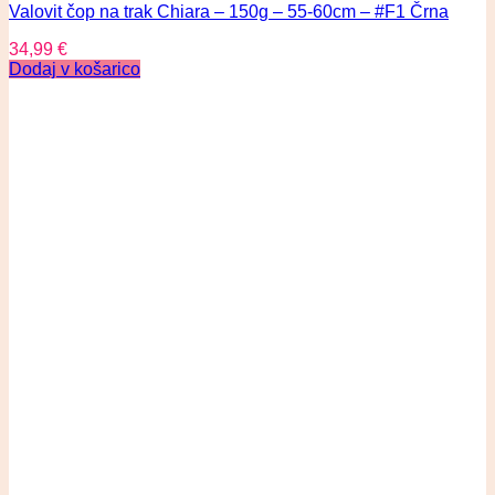
Valovit čop na trak Chiara – 150g – 55-60cm – #F1 Črna
34,99
€
Dodaj v košarico