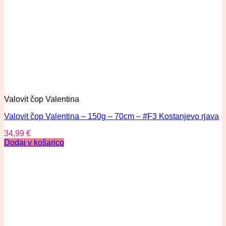
Valovit čop Valentina
Valovit čop Valentina – 150g – 70cm – #F3 Kostanjevo rjava
34,99
€
Dodaj v košarico