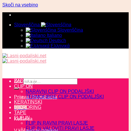
Skoči na vsebino
Slovenščina
Slovenščina
Italiano
Deutsch
Ελληνικά
ZADNJI KOSI
Išči:
CLIP ON
NARAVNI CLIP ON PODALJŠKI
TERMOFIBRE CLIP ON PODALJŠKI
Prijava / Registracija
KERATINSKI
MICRORING
0,00
€
TAPE
FLIP IN
Košarica
FLIP IN RAVNI PRAVI LASJE
FLIP IN VALOVITI PRAVI LASJE
V košarici ni izdelkov.