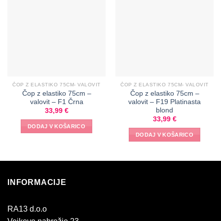
ČOP Z ELASTIKO 75CM- VALOVIT
ČOP Z ELASTIKO 75CM- VALOVIT
Čop z elastiko 75cm –
Čop z elastiko 75cm –
valovit – F1 Črna
valovit – F19 Platinasta
blond
33,99
€
33,99
€
DODAJ V KOŠARICO
DODAJ V KOŠARICO
INFORMACIJE
RA13 d.o.o