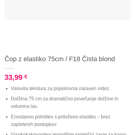
Čop z elastiko 75cm / F18 Čista blond
33,99
€
Valovita tekstura za popolnoma naraven videz.
Dolžina 75 cm za dramatično povečanje dolžine in
volumna las.
Enostavno pritrditev s priloženo elastiko – brez
zapletenih postopkov.
Visokokakovosteni termofibre sintetični lasje za trajno