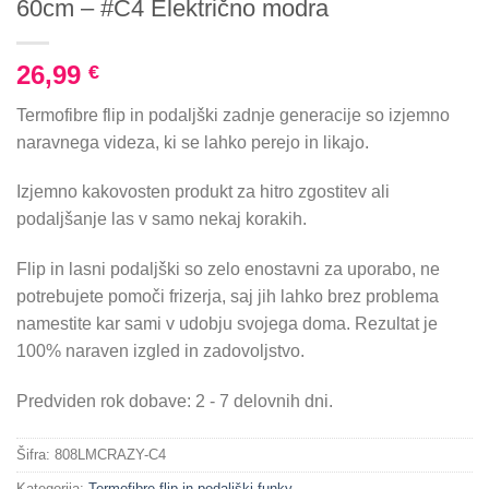
60cm – #C4 Električno modra
26,99
€
Termofibre flip in podaljški zadnje generacije so izjemno
naravnega videza, ki se lahko perejo in likajo.
Izjemno kakovosten produkt za hitro zgostitev ali
podaljšanje las v samo nekaj korakih.
Flip in lasni podaljški so zelo enostavni za uporabo, ne
potrebujete pomoči frizerja, saj jih lahko brez problema
namestite kar sami v udobju svojega doma. Rezultat je
100% naraven izgled in zadovoljstvo.
Predviden rok dobave: 2 - 7 delovnih dni.
Šifra:
808LMCRAZY-C4
Kategorija:
Termofibre flip in podaljški funky