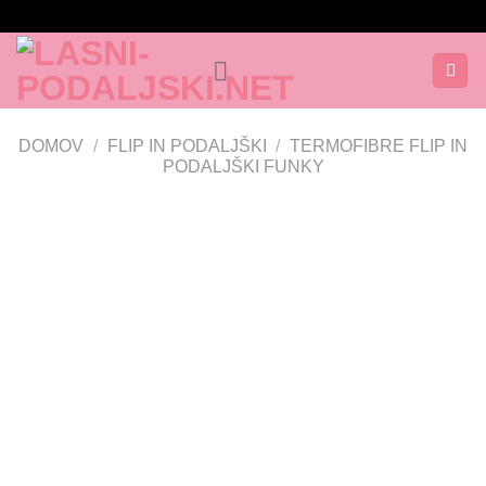
Skoči
na
vsebino
DOMOV
/
FLIP IN PODALJŠKI
/
TERMOFIBRE FLIP IN
PODALJŠKI FUNKY