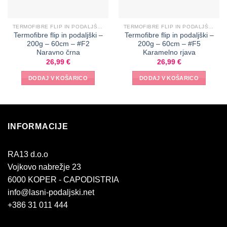
TERMOFIBRE FLIP IN PODALJŠKI RAVNI
TERMOFIBRE FLIP IN PODALJŠKI RAVNI
Termofibre flip in podaljški –
Termofibre flip in podaljški –
200g – 60cm – #F2
200g – 60cm – #F5
Naravno črna
Karamelno rjava
26,99
€
26,99
€
DODAJ V KOŠARICO
DODAJ V KOŠARICO
INFORMACIJE
RA13 d.o.o
Vojkovo nabrežje 23
6000 KOPER - CAPODISTRIA
info@lasni-podaljski.net
+386 31 011 444