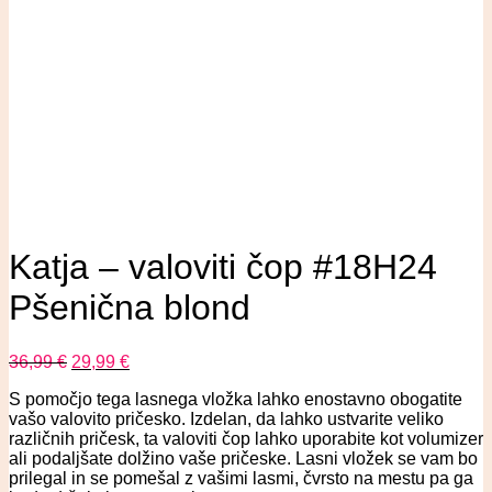
Katja – valoviti čop #18H24
Pšenična blond
36,99
€
29,99
€
S pomočjo tega lasnega vložka lahko enostavno obogatite
vašo valovito pričesko. Izdelan, da lahko ustvarite veliko
različnih pričesk, ta valoviti čop lahko uporabite kot volumizer
ali podaljšate dolžino vaše pričeske. Lasni vložek se vam bo
prilegal in se pomešal z vašimi lasmi, čvrsto na mestu pa ga