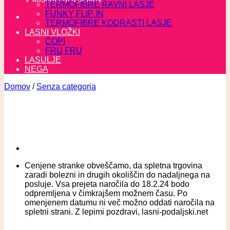
TERMOFIBRE RAVNI LASJE
FUNKY FLIP IN
TERMOFIBRE KODRASTI LASJE
LASNI VLOŽKI
ČOPI
FRU FRU
LASULJE
NEGA
Domov
/
Senza categoria
Cenjene stranke obveščamo, da spletna trgovina
zaradi bolezni in drugih okoliščin do nadaljnega na
posluje. Vsa prejeta naročila do 18.2.24 bodo
odpremljena v čimkrajšem možnem času. Po
omenjenem datumu ni več možno oddati naročila na
spletni strani. Z lepimi pozdravi, lasni-podaljski.net