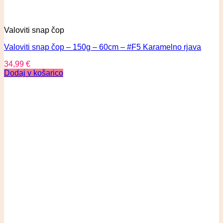
Valoviti snap čop
Valoviti snap čop – 150g – 60cm – #F5 Karamelno rjava
34,99
€
Dodaj v košarico