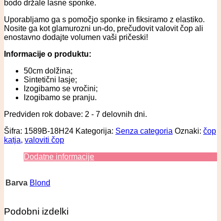
bodo držale lasne sponke.
Uporabljamo ga s pomočjo sponke in fiksiramo z elastiko.
Nosite ga kot glamurozni un-do, prečudovit valovit čop ali
enostavno dodajte volumen vaši pričeski!
Informacije o produktu:
50cm dolžina;
Sintetični lasje;
Izogibamo se vročini;
Izogibamo se pranju.
Predviden rok dobave: 2 - 7 delovnih dni.
Šifra:
1589B-18H24
Kategorija:
Senza categoria
Oznaki:
čop
katja
,
valoviti čop
Dodatne informacije
Barva
Blond
Podobni izdelki