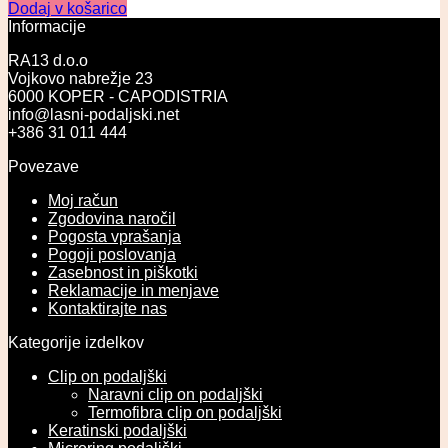
Dodaj v košarico
Informacije
RA13 d.o.o
Vojkovo nabrežje 23
6000 KOPER - CAPODISTRIA
info@lasni-podaljski.net
+386 31 011 444
Povezave
Moj račun
Zgodovina naročil
Pogosta vprašanja
Pogoji poslovanja
Zasebnost in piškotki
Reklamacije in menjave
Kontaktirajte nas
Kategorije izdelkov
Clip on podaljški
Naravni clip on podaljški
Termofibra clip on podaljški
Keratinski podaljški