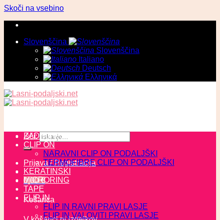
Skoči na vsebino
Slovenščina
Slovenščina
Italiano
Deutsch
Ελληνικά
ZADNJI KOSI
Išči:
CLIP ON
NARAVNI CLIP ON PODALJŠKI
TERMOFIBRE CLIP ON PODALJŠKI
Prijava / Registracija
KERATINSKI
MICRORING
0,00
€
TAPE
FLIP IN
Košarica
FLIP IN RAVNI PRAVI LASJE
FLIP IN VALOVITI PRAVI LASJE
V košarici ni izdelkov.