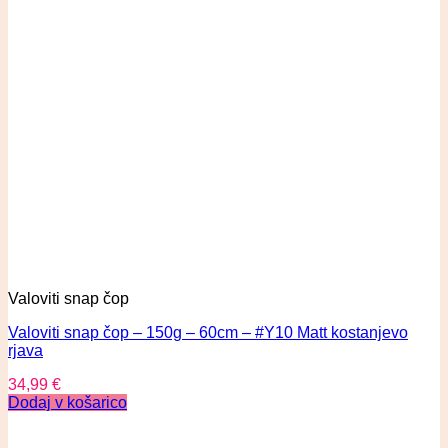
Valoviti snap čop
Valoviti snap čop – 150g – 60cm – #Y10 Matt kostanjevo
rjava
34,99
€
Dodaj v košarico