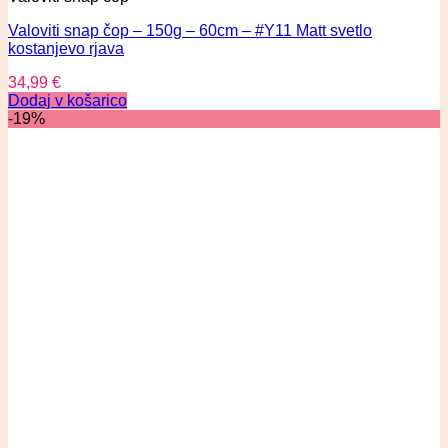
Valoviti snap čop – 150g – 60cm – #Y11 Matt svetlo
kostanjevo rjava
34,99
€
Dodaj v košarico
-19%