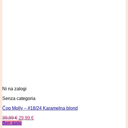
Ni na zalogi
Senza categoria
Čop Molly – #18/24 Karamelna blond
39,99
€
29,99
€
Beri dalje