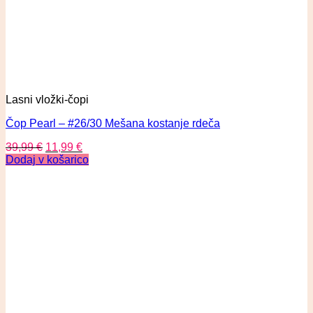
Lasni vložki-čopi
Čop Pearl – #26/30 Mešana kostanje rdeča
39,99
€
11,99
€
Dodaj v košarico