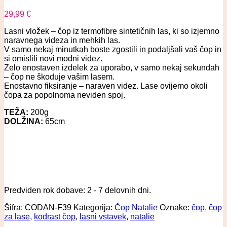
29,99
€
Lasni vložek – čop iz termofibre sintetičnih las, ki so izjemno
naravnega videza in mehkih las.
V samo nekaj minutkah boste zgostili in podaljšali vaš čop in
si omislili novi modni videz.
Zelo enostaven izdelek za uporabo, v samo nekaj sekundah
– čop ne škoduje vašim lasem.
Enostavno fiksiranje – naraven videz. Lase ovijemo okoli
čopa za popolnoma neviden spoj.
TEŽA:
200g
DOLŽINA:
65cm
Predviden rok dobave: 2 - 7 delovnih dni.
Šifra:
CODAN-F39
Kategorija:
Čop Natalie
Oznake:
čop
,
čop
za lase
,
kodrast čop
,
lasni vstavek
,
natalie