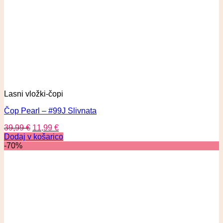
Lasni vložki-čopi
Čop Pearl – #99J Slivnata
39,99
€
11,99
€
Dodaj v košarico
-70%