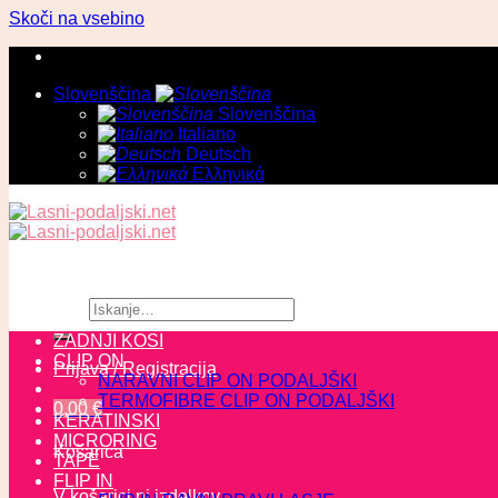
Skoči na vsebino
Slovenščina
Slovenščina
Italiano
Deutsch
Ελληνικά
Išči:
ZADNJI KOSI
CLIP ON
Prijava / Registracija
NARAVNI CLIP ON PODALJŠKI
TERMOFIBRE CLIP ON PODALJŠKI
0,00
€
KERATINSKI
MICRORING
Košarica
TAPE
FLIP IN
V košarici ni izdelkov.