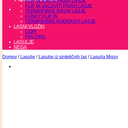
FLIP IN RAVNI PRAVI LASJE
FLIP IN VALOVITI PRAVI LASJE
TERMOFIBRE RAVNI LASJE
FUNKY FLIP IN
TERMOFIBRE KODRASTI LASJE
LASNI VLOŽKI
ČOPI
FRU FRU
LASULJE
NEGA
Domov
/
Lasulje
/
Lasulje iz sintetičnih las
/
Lasulja Missy