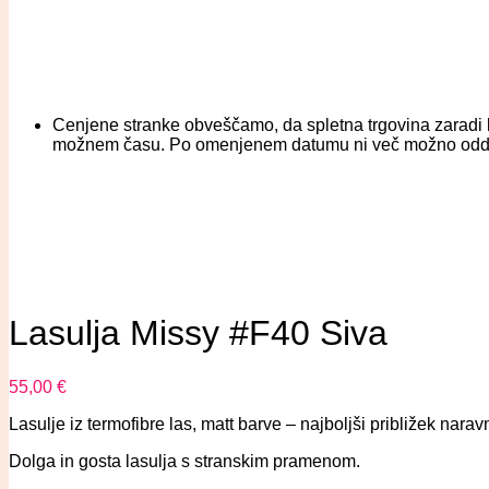
Cenjene stranke obveščamo, da spletna trgovina zaradi b
možnem času. Po omenjenem datumu ni več možno oddati na
Lasulja Missy #F40 Siva
55,00
€
Lasulje iz termofibre las, matt barve – najboljši približek narav
Dolga in gosta lasulja s stranskim pramenom.