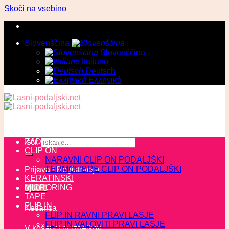
Skoči na vsebino
Slovenščina
Slovenščina
Italiano
Deutsch
Ελληνικά
ZADNJI KOSI
Išči:
CLIP ON
NARAVNI CLIP ON PODALJŠKI
TERMOFIBRE CLIP ON PODALJŠKI
Prijava / Registracija
KERATINSKI
MICRORING
0,00
€
TAPE
FLIP IN
Košarica
FLIP IN RAVNI PRAVI LASJE
FLIP IN VALOVITI PRAVI LASJE
V košarici ni izdelkov.