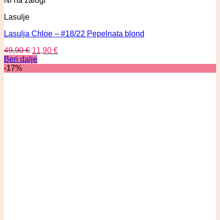
Ni na zalogi
Lasulje
Lasulja Chloe – #18/22 Pepelnata blond
49,90
€
11,90
€
Beri dalje
-17%