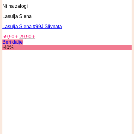
Ni na zalogi
Lasulja Siena
Lasulja Siena #99J Slivnata
59,90
€
29,90
€
Beri dalje
-40%