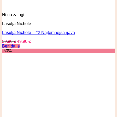
Ni na zalogi
Lasulja Nichole
Lasulja Nichole – #2 Najtemnejša rjava
59,90
€
49,90
€
Beri dalje
-50%