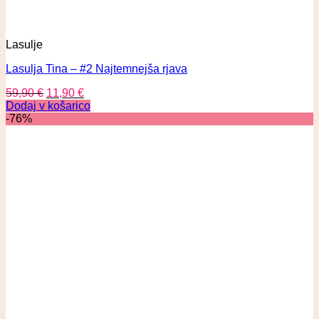
Lasulje
Lasulja Tina – #2 Najtemnejša rjava
59,90
€
11,90
€
Dodaj v košarico
-76%