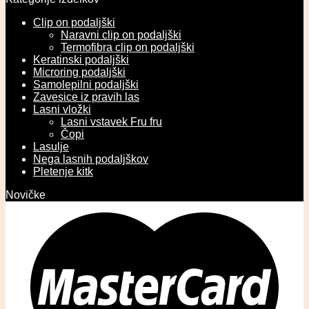
Clip on podaljški
Naravni clip on podaljški
Termofibra clip on podaljški
Keratinski podaljški
Microring podaljški
Samolepilni podaljški
Zavesice iz pravih las
Lasni vložki
Lasni vstavek Fru fru
Čopi
Lasulje
Nega lasnih podaljškov
Pletenje kitk
Novičke