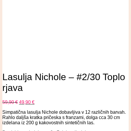
Lasulja Nichole – #2/30 Toplo
rjava
59,90
€
49,90
€
Simpatična lasulja Nichole dobavljiva v 12 različnih barvah.
Rahlo daljša kratka pričeska s franzami, dolga cca 30 cm
izdelana iz 200 g kakovostnih sintetičnih las.