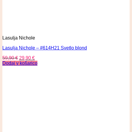
Lasulja Nichole
Lasulja Nichole – #614H21 Svetlo blond
59,90
€
29,90
€
Dodaj v košarico