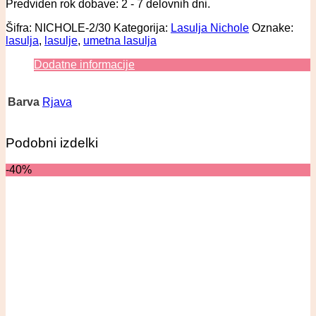
Predviden rok dobave: 2 - 7 delovnih dni.
Šifra:
NICHOLE-2/30
Kategorija:
Lasulja Nichole
Oznake:
lasulja
,
lasulje
,
umetna lasulja
Dodatne informacije
Barva
Rjava
Podobni izdelki
-40%