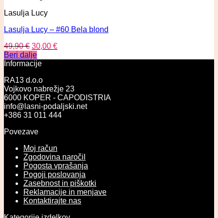
Lasulja Lucy
Lasulja Lucy – #60 Bela blond
49,90
€
30,00
€
Beri dalje
Informacije
RA13 d.o.o
Vojkovo nabrežje 23
6000 KOPER - CAPODISTRIA
info@lasni-podaljski.net
+386 31 011 444
Povezave
Moj račun
Zgodovina naročil
Pogosta vprašanja
Pogoji poslovanja
Zasebnost in piškotki
Reklamacije in menjave
Kontaktirajte nas
Kategorije izdelkov