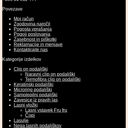
Povezave
Moj račun
Zgodovina naročil
Pogosta vprašanja
Pogoji poslovanja
Zasebnost in piškotki
Reklamacije in menjave
Kontaktirajte nas
Kategorije izdelkov
Clip on podaljški
Naravni clip on podaljški
Termofibra clip on podaljški
Keratinski podaljški
Microring podaljški
Samolepilni podaljški
Zavesice iz pravih las
Lasni vložki
Lasni vstavek Fru fru
Čopi
Lasulje
Nega lasnih podaljškov