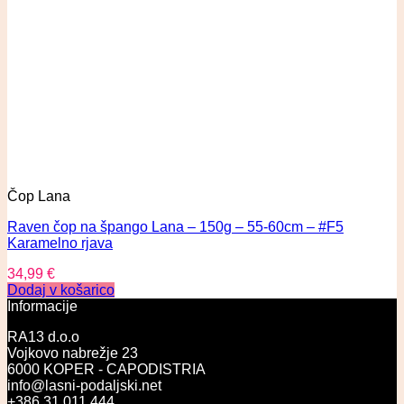
Čop Lana
Raven čop na špango Lana – 150g – 55-60cm – #F5
Karamelno rjava
34,99
€
Dodaj v košarico
Informacije
RA13 d.o.o
Vojkovo nabrežje 23
6000 KOPER - CAPODISTRIA
info@lasni-podaljski.net
+386 31 011 444