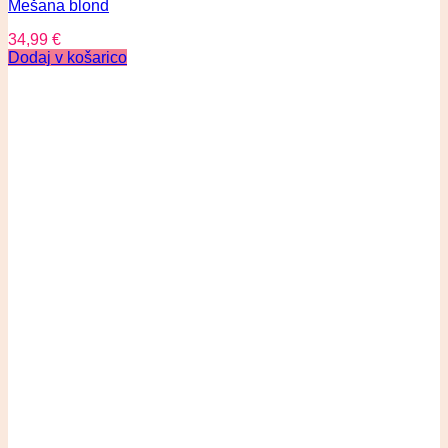
Mešana blond
34,99
€
Dodaj v košarico