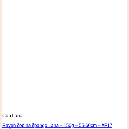
Čop Lana
Raven čop na špango Lana – 150g – 55-60cm – #F17