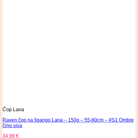
Čop Lana
Raven čop na špango Lana – 150g – 55-60cm – #S1 Ombre
črno siva
34,99
€