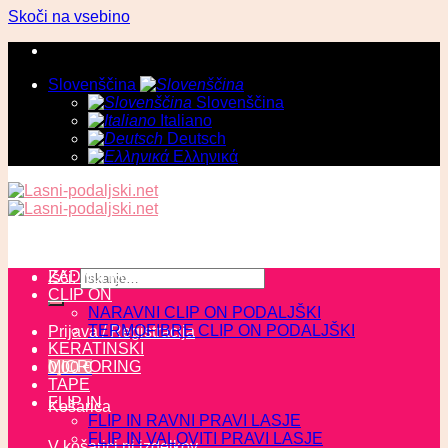
Skoči na vsebino
Slovenščina
Slovenščina
Italiano
Deutsch
Ελληνικά
ZADNJI KOSI
Išči:
CLIP ON
NARAVNI CLIP ON PODALJŠKI
TERMOFIBRE CLIP ON PODALJŠKI
Prijava / Registracija
KERATINSKI
MICRORING
0,00
€
TAPE
FLIP IN
Košarica
FLIP IN RAVNI PRAVI LASJE
FLIP IN VALOVITI PRAVI LASJE
V košarici ni izdelkov.