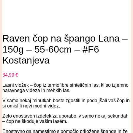
Raven čop na špango Lana –
150g – 55-60cm – #F6
Kostanjeva
34,99
€
Lasni vložek – čop iz termofibre sintetičnih las, ki so izjemno
naravnega videza in mehkih las.
V samo nekaj minutkah boste zgostili in podaljšali vaš čop in
si omislili novi modni videz.
Zelo enostaven izdelek za uporabo, v samo nekaj sekundah
– čop ne škoduje vašim lasem.
Enostavno ga namestimo s pomočjo priložene špange in že