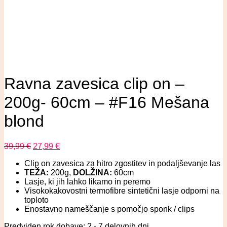
Ravna zavesica clip on –
200g- 60cm – #F16 Mešana
blond
39,99
€
27,99
€
Clip on zavesica za hitro zgostitev in podaljševanje las
TEŽA:
200g,
DOLŽINA:
60cm
Lasje, ki jih lahko likamo in peremo
Visokokakovostni termofibre sintetični lasje odporni na
toploto
Enostavno nameščanje s pomočjo sponk / clips
Predviden rok dobave: 2 - 7 delovnih dni.