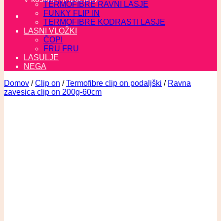
TERMOFIBRE RAVNI LASJE
FUNKY FLIP IN
TERMOFIBRE KODRASTI LASJE
LASNI VLOŽKI
ČOPI
FRU FRU
LASULJE
NEGA
Domov
/
Clip on
/
Termofibre clip on podaljški
/
Ravna
zavesica clip on 200g-60cm