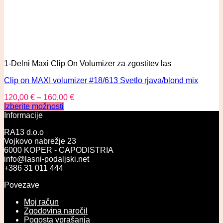
1-Delni Maxi Clip On Volumizer za zgostitev las
Clip on MAXI volumizer #18/613 Svetlo rjava/blond mix
120,00
€
–
160,00
€
Izberite možnosti
Informacije
RA13 d.o.o
Vojkovo nabrežje 23
6000 KOPER - CAPODISTRIA
info@lasni-podaljski.net
+386 31 011 444
Povezave
Moj račun
Zgodovina naročil
Pogosta vprašanja