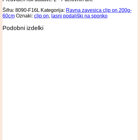
Šifra:
8090-F16L
Kategorija:
Ravna zavesica clip on 200g-
60cm
Oznaki:
clip on
,
lasni podaljški na sponko
Podobni izdelki