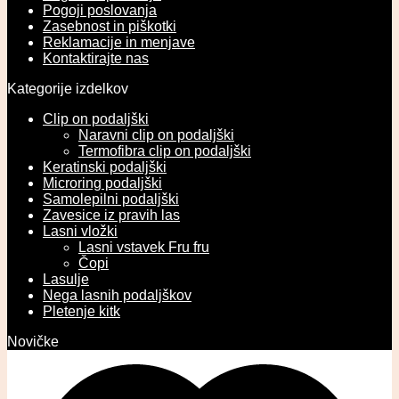
Pogoji poslovanja
Zasebnost in piškotki
Reklamacije in menjave
Kontaktirajte nas
Kategorije izdelkov
Clip on podaljški
Naravni clip on podaljški
Termofibra clip on podaljški
Keratinski podaljški
Microring podaljški
Samolepilni podaljški
Zavesice iz pravih las
Lasni vložki
Lasni vstavek Fru fru
Čopi
Lasulje
Nega lasnih podaljškov
Pletenje kitk
Novičke