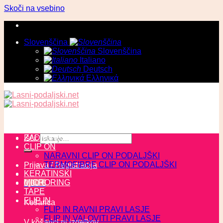
Skoči na vsebino
Slovenščina
Slovenščina
Italiano
Deutsch
Ελληνικά
ZADNJI KOSI
Išči:
CLIP ON
NARAVNI CLIP ON PODALJŠKI
TERMOFIBRE CLIP ON PODALJŠKI
Prijava / Registracija
KERATINSKI
MICRORING
0,00
€
TAPE
FLIP IN
Košarica
FLIP IN RAVNI PRAVI LASJE
FLIP IN VALOVITI PRAVI LASJE
V košarici ni izdelkov.