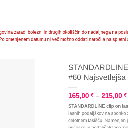
ovina zaradi bolezni in drugih okoliščin do nadaljnega na poslu
 omenjenem datumu ni več možno oddati naročila na spletni str
STANDARDLINE Cl
#60 Najsvetlejša
165,00
–
215,00
€
€
STANDARDLINE clip on lasn
lasnih podaljškov na sponko z
celotnem lasišču. Namenjen je
pričeske in podaljšati lase, p