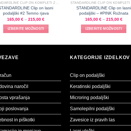
STANDARDLINE CLIP ON KOMPLETI ZA SREDNJE GOSTE LASE
STANDARDLINE Clip on lasni
STANDARDLINE Clip on lasn
podaljški #2 Temno rjava
podaljški – #PINK Rožnata
165,00
€
–
215,00
€
165,00
€
–
215,00
€
IZBERITE MOŽNOSTI
IZBERITE MOŽNOSTI
VEZAVE
KATEGORIJE IZDELKOV
 račun
Clip on podaljški
ovina naročil
Keratinski podaljški
osta vprašanja
Microring podaljški
ji poslovanja
Samolepilni podaljški
bnost in piškotki
Zavesice iz pravih las
lamacije in menjave
Lasni vložki