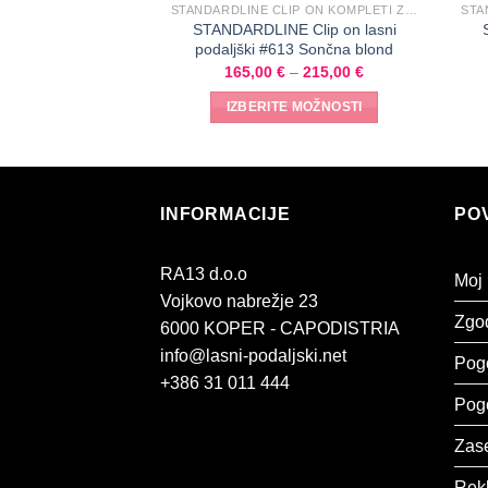
STANDARDLINE CLIP ON KOMPLETI ZA SREDNJE GOSTE LASE
STANDARDLINE Clip on lasni
podaljški #613 Sončna blond
165,00
€
–
215,00
€
IZBERITE MOŽNOSTI
INFORMACIJE
PO
RA13 d.o.o
Moj
Vojkovo nabrežje 23
Zgod
6000 KOPER - CAPODISTRIA
info@lasni-podaljski.net
Pog
+386 31 011 444
Pogo
Zase
Rek