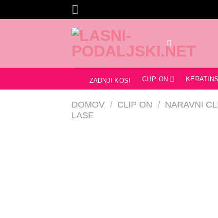
Skoči
na
vsebino
CLIP ON
KERATINS
ZADNJI KOSI
DOMOV
/
CLIP ON
/
NARAVNI CL
LASE