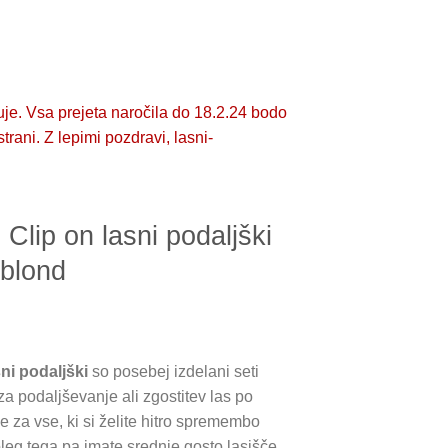
je. Vsa prejeta naročila do 18.2.24 bodo
ani. Z lepimi pozdravi, lasni-
ip on lasni podaljški
 blond
i podaljški
so posebej izdelani seti
a podaljševanje ali zgostitev las po
 za vse, ki si želite hitro spremembo
oleg tega pa imate srednje gosto lasišče.