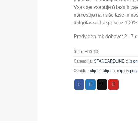
Vsak set vsebuje 8 lasnih za
namestijo na naše lase in na
dolgolasko. Lasje so iz 100%
Predviden rok dobave: 2 - 7 d
Šifra:
FHS-60
Kategorija:
STANDARDLINE clip on k
Oznake:
clip in
,
clip on
,
clip on poda