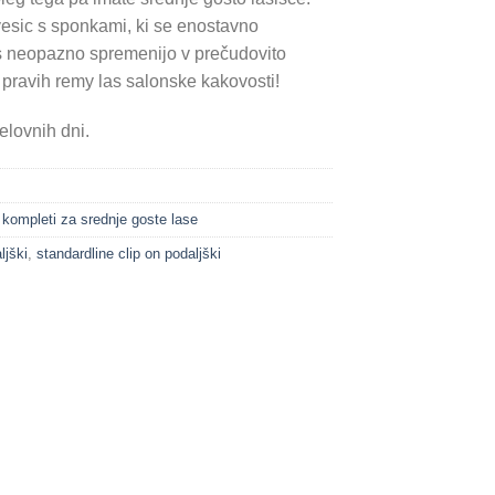
vesic s sponkami, ki se enostavno
s neopazno spremenijo v prečudovito
 pravih remy las salonske kakovosti!
elovnih dni.
ompleti za srednje goste lase
ljški
,
standardline clip on podaljški