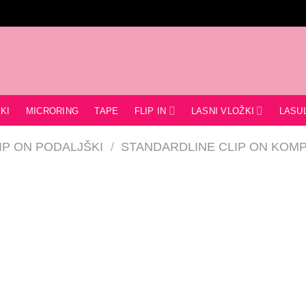
FLIP IN
LASNI VLOŽKI
KI
MICRORING
TAPE
LASU
IP ON PODALJŠKI
/
STANDARDLINE CLIP ON KOMP