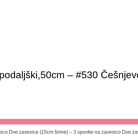
podaljški,50cm – #530 Češnjev
ico Dve zavesice (15cm širine) – 3 sponke na zavesico Dve za