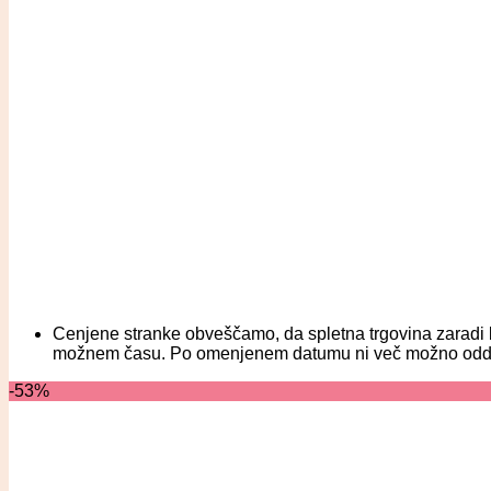
Cenjene stranke obveščamo, da spletna trgovina zaradi b
možnem času. Po omenjenem datumu ni več možno oddati na
-53%