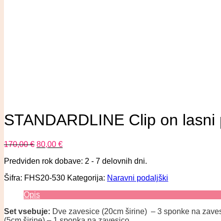
STANDARDLINE Clip on lasni 
170,00
€
80,00
€
Predviden rok dobave: 2 - 7 delovnih dni.
Šifra:
FHS20-530
Kategorija:
Naravni podaljški
Opis
Set vsebuje:
Dve zavesice (20cm širine) – 3 sponke na zaves
(5cm širine) – 1 sponka na zavesico