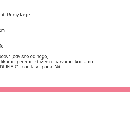
ati Remy lasje
e
 cm
0g
cev* (odvisno od nege)
 likamo, peremo, strižemo, barvamo, kodramo…
INE Clip on lasni podaljški