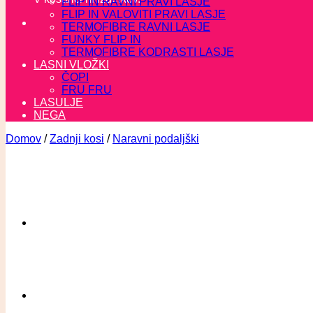
FLIP IN RAVNI PRAVI LASJE
FLIP IN VALOVITI PRAVI LASJE
TERMOFIBRE RAVNI LASJE
FUNKY FLIP IN
TERMOFIBRE KODRASTI LASJE
LASNI VLOŽKI
ČOPI
FRU FRU
LASULJE
NEGA
Domov
/
Zadnji kosi
/
Naravni podaljški