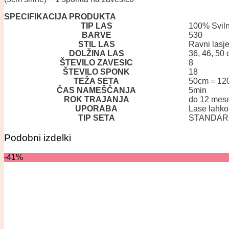
SPECIFIKACIJA PRODUKTA
TIP LAS
100% Sviln
BARVE
530
STIL LAS
Ravni lasj
DOLŽINA LAS
36, 46, 50
ŠTEVILO ZAVESIC
8
ŠTEVILO SPONK
18
TEŽA SETA
50cm = 12
ČAS NAMEŠČANJA
5min
ROK TRAJANJA
do 12 mese
UPORABA
Lase lahko
TIP SETA
STANDARDL
Podobni izdelki
-41%