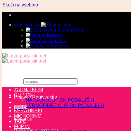
Skoči na vsebino
Slovenščina
Slovenščina
Italiano
Deutsch
Ελληνικά
Išči:
ZADNJI KOSI
CLIP ON
Prijava / Registracija
NARAVNI CLIP ON PODALJŠKI
TERMOFIBRE CLIP ON PODALJŠKI
0,00
€
KERATINSKI
MICRORING
Košarica
TAPE
FLIP IN
V košarici ni izdelkov.