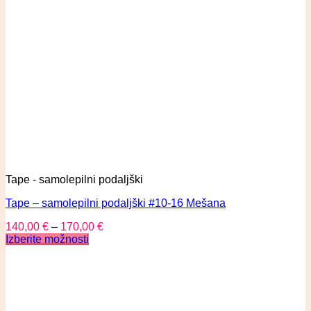
Tape - samolepilni podaljški
Tape – samolepilni podaljški #10-16 Mešana
140,00
€
–
170,00
€
Izberite možnosti