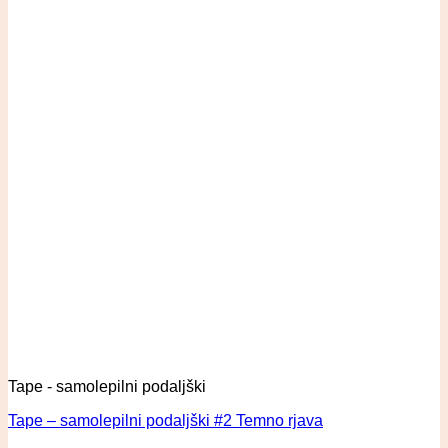
Tape - samolepilni podaljški
Tape – samolepilni podaljški #2 Temno rjava