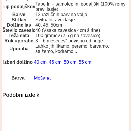
Tape In – samolepilni podaljški (100% remy
Tip podaljškov
pravi lasje)
Barve
12 različnih barv na voljo
Stil las
Svilnato ravni lasje
Dolžine las
40, 45, 50cm
Število zavesic
40 (Vsaka zavesica 4cm širine)
Teža seta
100 gramov (2.5 g na zavesico)
Rok uporabe
3 – 6 mesecev* odvisno od nege
Lahko jih likamo, peremo, barvamo,
Uporaba
strižemo, kodramo,..
Izberi dolžino
40 cm
,
45 cm
,
50 cm
,
55 cm
Barva
Mešana
Podobni izdelki