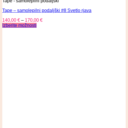
Tape - samolepilni podaljški
Tape – samolepilni podaljški #8 Svetlo rjava
140,00
€
–
170,00
€
Izberite možnosti