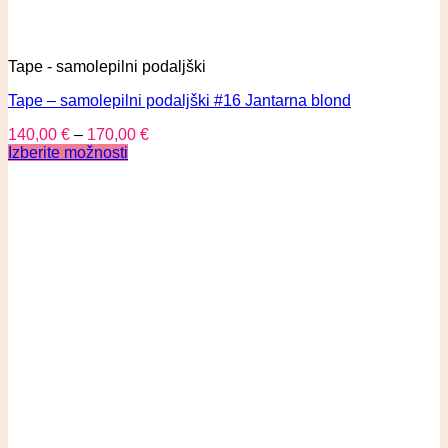
Tape - samolepilni podaljški
Tape – samolepilni podaljški #16 Jantarna blond
140,00
€
–
170,00
€
Izberite možnosti