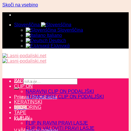
Skoči na vsebino
Slovenščina
Slovenščina
Italiano
Deutsch
Ελληνικά
ZADNJI KOSI
Išči:
CLIP ON
NARAVNI CLIP ON PODALJŠKI
TERMOFIBRE CLIP ON PODALJŠKI
Prijava / Registracija
KERATINSKI
MICRORING
0,00
€
TAPE
FLIP IN
Košarica
FLIP IN RAVNI PRAVI LASJE
FLIP IN VALOVITI PRAVI LASJE
V košarici ni izdelkov.