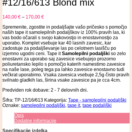
#12/16/613 Blond mix
140,00
€
–
170,00
€
Spremenite, zgostite in podaljšajte vašo pričesko s pomočjo
naših tape it samolepilnih podaljškov iz 100% pravih las, ki
vas bodo očarali s svojo kakovostjo in enostavnostjo za
uporabo. Komplet vsebuje kar 40 lasnih zavesic, kar
zadostuje za podaljševanje las po celotnem lasišču po
izjemno ugodni ceni. Tape it
Samolepilni podaljški
so zelo
enostavni za uporabo saj zavesice vsebujejo prozorno
poliuretansko lepilo s pomočjo katerih namestimo zavesice
na naše lase, poleg tega pa lahko zavesice enostavno tudi
večkrat uporabimo. Vsaka zavesica vsebuje 2,5g čisto pravih
svilnato gladkih las, širina vsake zavesice pa je cca 4cm.
Predviden rok dobave: 2 - 7 delovnih dni.
Šifra:
TP-12/16/613
Kategorija:
Tape - samolepilni podaljški
Oznake:
samolepilni podaljški
,
tape it
,
tape podaljški
Opis
Dodatne informacije
Specifikacije izdelka