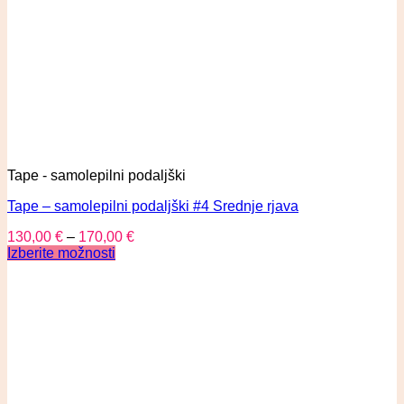
Tape - samolepilni podaljški
Tape – samolepilni podaljški #4 Srednje rjava
130,00
€
–
170,00
€
Izberite možnosti