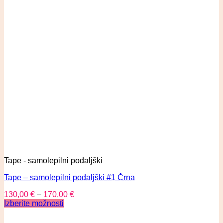
Tape - samolepilni podaljški
Tape – samolepilni podaljški #1 Črna
130,00
€
–
170,00
€
Izberite možnosti