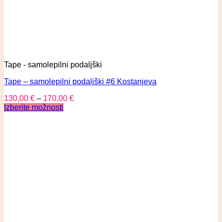
Tape - samolepilni podaljški
Tape – samolepilni podaljški #6 Kostanjeva
130,00
€
–
170,00
€
Izberite možnosti