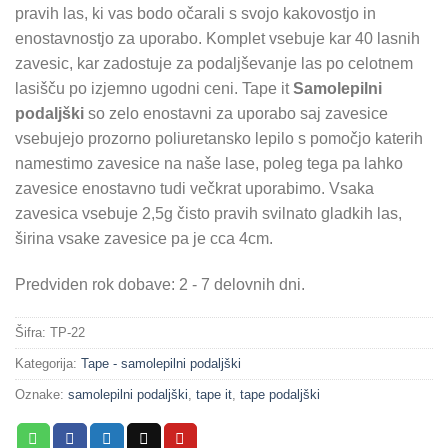
pravih las, ki vas bodo očarali s svojo kakovostjo in
enostavnostjo za uporabo. Komplet vsebuje kar 40 lasnih
zavesic, kar zadostuje za podaljševanje las po celotnem
lasišču po izjemno ugodni ceni. Tape it
Samolepilni
podaljški
so zelo enostavni za uporabo saj zavesice
vsebujejo prozorno poliuretansko lepilo s pomočjo katerih
namestimo zavesice na naše lase, poleg tega pa lahko
zavesice enostavno tudi večkrat uporabimo. Vsaka
zavesica vsebuje 2,5g čisto pravih svilnato gladkih las,
širina vsake zavesice pa je cca 4cm.
Predviden rok dobave: 2 - 7 delovnih dni.
Šifra:
TP-22
Kategorija:
Tape - samolepilni podaljški
Oznake:
samolepilni podaljški
,
tape it
,
tape podaljški