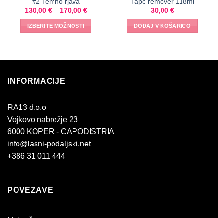
#2 Temno rjava
Tape remover 118ml
130,00
€
–
170,00
€
30,00
€
IZBERITE MOŽNOSTI
DODAJ V KOŠARICO
INFORMACIJE
RA13 d.o.o
Vojkovo nabrežje 23
6000 KOPER - CAPODISTRIA
info@lasni-podaljski.net
+386 31 011 444
POVEZAVE