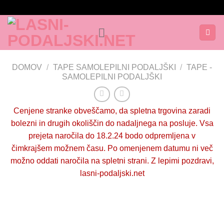
Skoči
na
vsebino
DOMOV
/
TAPE SAMOLEPILNI PODALJŠKI
/
TAPE -
SAMOLEPILNI PODALJŠKI
Cenjene stranke obveščamo, da spletna trgovina zaradi
bolezni in drugih okoliščin do nadaljnega na posluje. Vsa
prejeta naročila do 18.2.24 bodo odpremljena v
čimkrajšem možnem času. Po omenjenem datumu ni več
možno oddati naročila na spletni strani. Z lepimi pozdravi,
lasni-podaljski.net