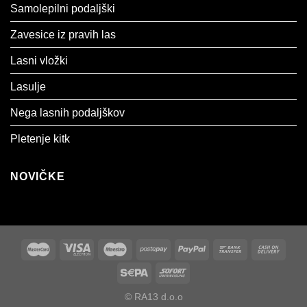
Samolepilni podaljški
Zavesice iz pravih las
Lasni vložki
Lasulje
Nega lasnih podaljškov
Pletenje kitk
NOVIČKE
© RA13 d.o.o