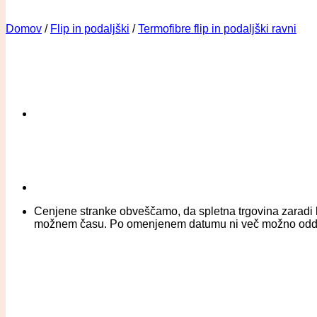
Domov
/
Flip in podaljški
/
Termofibre flip in podaljški ravni
Cenjene stranke obveščamo, da spletna trgovina zaradi b
možnem času. Po omenjenem datumu ni več možno oddati na