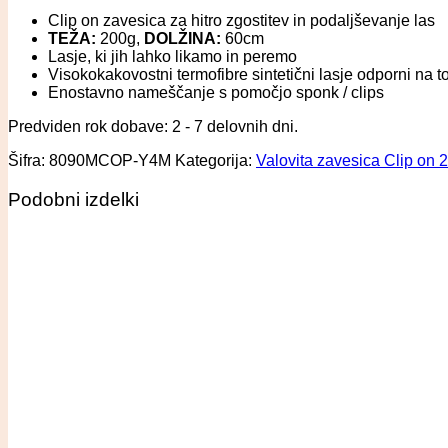
Clip on zavesica za hitro zgostitev in podaljševanje las
TEŽA:
200g,
DOLŽINA:
60cm
Lasje, ki jih lahko likamo in peremo
Visokokakovostni termofibre sintetični lasje odporni na t
Enostavno nameščanje s pomočjo sponk / clips
Predviden rok dobave: 2 - 7 delovnih dni.
Šifra:
8090MCOP-Y4M
Kategorija:
Valovita zavesica Clip on
Podobni izdelki