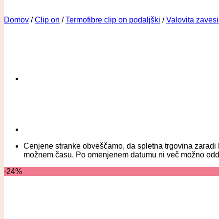
Domov
/
Clip on
/
Termofibre clip on podaljški
/
Valovita zaves
Cenjene stranke obveščamo, da spletna trgovina zaradi b
možnem času. Po omenjenem datumu ni več možno oddati na
-24%