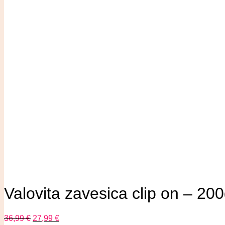
Valovita zavesica clip on – 2
36,99
€
27,99
€