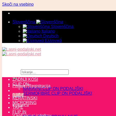
Skoči na vsebino
Slovenščina
Slovenščina
Italiano
Deutsch
Ελληνικά
Išči:
ZADNJI KOSI
CLIP ON
Prijava / Registracija
NARAVNI CLIP ON PODALJŠKI
TERMOFIBRE CLIP ON PODALJŠKI
0,00
€
KERATINSKI
MICRORING
Košarica
TAPE
FLIP IN
V košarici ni izdelkov.