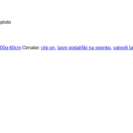
oploto
 200g-60cm
Oznake:
clip on
,
lasni podaljški na sponko
,
valoviti l