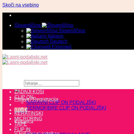
Skoči na vsebino
Slovenščina
Slovenščina
Italiano
Deutsch
Ελληνικά
Išči:
ZADNJI KOSI
CLIP ON
Prijava / Registracija
NARAVNI CLIP ON PODALJŠKI
TERMOFIBRE CLIP ON PODALJŠKI
0,00
€
KERATINSKI
MICRORING
Košarica
TAPE
FLIP IN
V košarici ni izdelkov.