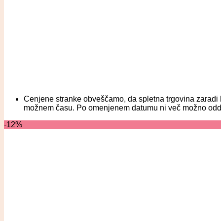
Cenjene stranke obveščamo, da spletna trgovina zaradi b
možnem času. Po omenjenem datumu ni več možno oddati na
-12%