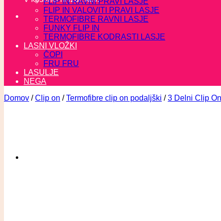
FLIP IN RAVNI PRAVI LASJE
FLIP IN VALOVITI PRAVI LASJE
TERMOFIBRE RAVNI LASJE
FUNKY FLIP IN
TERMOFIBRE KODRASTI LASJE
LASNI VLOŽKI
ČOPI
FRU FRU
LASULJE
NEGA
Domov
/
Clip on
/
Termofibre clip on podaljški
/
3 Delni Clip On 