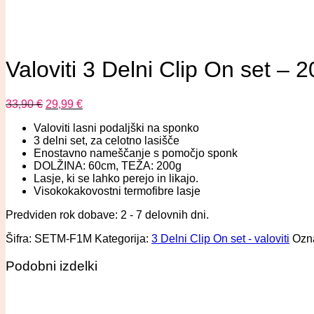
Valoviti 3 Delni Clip On set –
33,90
€
29,99
€
Valoviti lasni podaljški na sponko
3 delni set, za celotno lasišče
Enostavno nameščanje s pomočjo sponk
DOLŽINA: 60cm, TEŽA: 200g
Lasje, ki se lahko perejo in likajo.
Visokokakovostni termofibre lasje
Predviden rok dobave: 2 - 7 delovnih dni.
Šifra:
SETM-F1M
Kategorija:
3 Delni Clip On set - valoviti
Ozn
Podobni izdelki