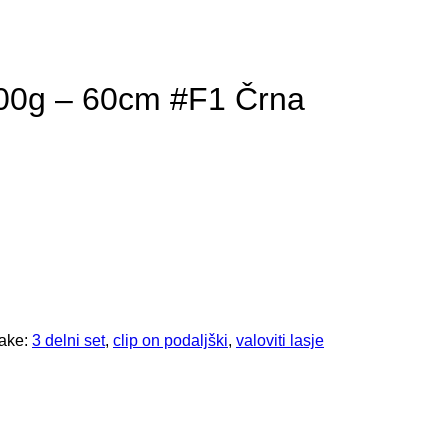
 200g – 60cm #F1 Črna
ake:
3 delni set
,
clip on podaljški
,
valoviti lasje