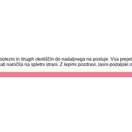
olezni in drugih okoliščin do nadaljnega na posluje. Vsa prej
ročila na spletni strani. Z lepimi pozdravi, lasni-podaljski.n