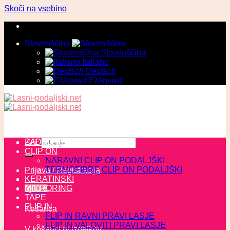
Skoči na vsebino
Slovenščina
Slovenščina
Italiano
Deutsch
Ελληνικά
ZADNJI KOSI
Išči:
CLIP ON
NARAVNI CLIP ON PODALJŠKI
TERMOFIBRE CLIP ON PODALJŠKI
Prijava / Registracija
KERATINSKI
MICRORING
0,00
€
TAPE
FLIP IN
Košarica
FLIP IN RAVNI PRAVI LASJE
FLIP IN VALOVITI PRAVI LASJE
V košarici ni izdelkov.