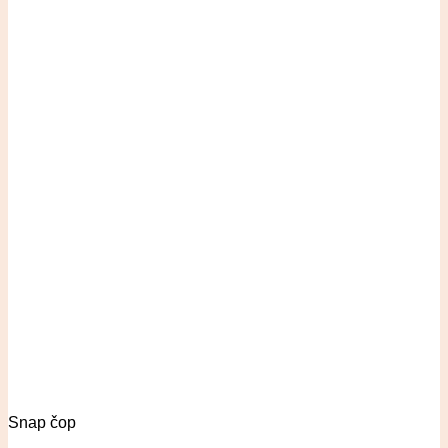
Snap čop