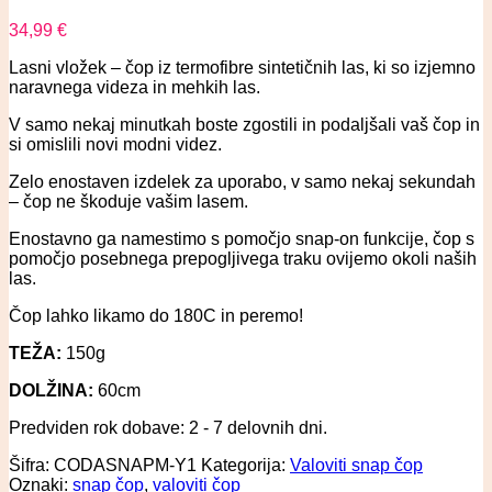
34,99
€
Lasni vložek – čop iz termofibre sintetičnih las, ki so izjemno
naravnega videza in mehkih las.
V samo nekaj minutkah boste zgostili in podaljšali vaš čop in
si omislili novi modni videz.
Zelo enostaven izdelek za uporabo, v samo nekaj sekundah
– čop ne škoduje vašim lasem.
Enostavno ga namestimo s pomočjo snap-on funkcije, čop s
pomočjo posebnega prepogljivega traku ovijemo okoli naših
las.
Čop lahko likamo do 180C in peremo!
TEŽA:
150g
DOLŽINA:
60cm
Predviden rok dobave: 2 - 7 delovnih dni.
Šifra:
CODASNAPM-Y1
Kategorija:
Valoviti snap čop
Oznaki:
snap čop
,
valoviti čop