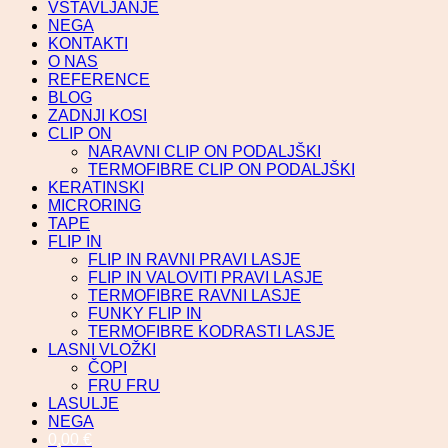
VSTAVLJANJE
NEGA
KONTAKTI
O NAS
REFERENCE
BLOG
ZADNJI KOSI
CLIP ON
NARAVNI CLIP ON PODALJŠKI
TERMOFIBRE CLIP ON PODALJŠKI
KERATINSKI
MICRORING
TAPE
FLIP IN
FLIP IN RAVNI PRAVI LASJE
FLIP IN VALOVITI PRAVI LASJE
TERMOFIBRE RAVNI LASJE
FUNKY FLIP IN
TERMOFIBRE KODRASTI LASJE
LASNI VLOŽKI
ČOPI
FRU FRU
LASULJE
NEGA
0,00
€