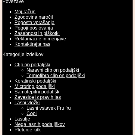
Povezave
Moj račun
Zgodovina naročil
Pogosta vprašanja
Pogoji poslovanja
Zasebnost in piškotki
Reklamacije in menjave
Kontaktirajte nas
Kategorije izdelkov
Clip on podaljški
Naravni clip on podaljški
Termofibra clip on podaljški
Keratinski podaljški
Microring podaljški
Samolepilni podaljški
Zavesice iz pravih las
Lasni vložki
Lasni vstavek Fru fru
Čopi
Lasulje
Nega lasnih podaljškov
Pletenje kitk