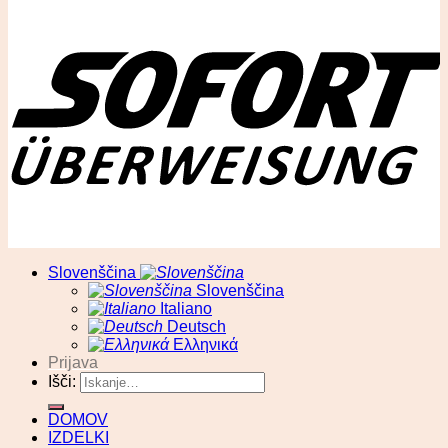
© RA13 d.o.o
Slovenščina
Slovenščina
Italiano
Deutsch
Ελληνικά
Prijava
Išči:
DOMOV
IZDELKI