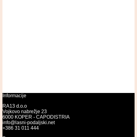
Informacije
RA13 d.o.o
Vojkovo nabrežje 23
6000 KOPER - CAPODISTRIA
info@lasni-podaljski.net
+386 31 011 444