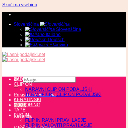
Skoči na vsebino
Slovenščina
Slovenščina
Italiano
Deutsch
Ελληνικά
ZADNJI KOSI
Išči:
CLIP ON
NARAVNI CLIP ON PODALJŠKI
TERMOFIBRE CLIP ON PODALJŠKI
Prijava / Registracija
KERATINSKI
MICRORING
0,00
€
TAPE
FLIP IN
Košarica
FLIP IN RAVNI PRAVI LASJE
FLIP IN VALOVITI PRAVI LASJE
V košarici ni izdelkov.