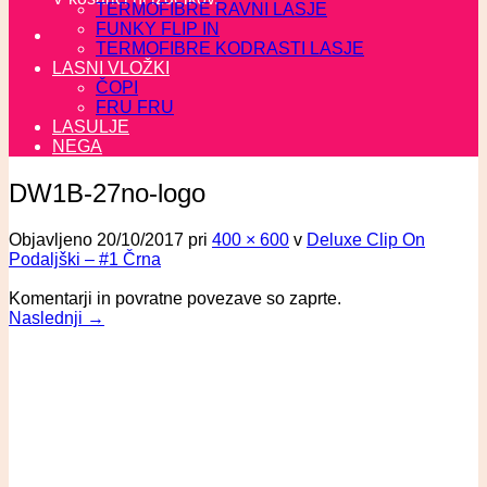
TERMOFIBRE RAVNI LASJE
FUNKY FLIP IN
TERMOFIBRE KODRASTI LASJE
LASNI VLOŽKI
ČOPI
FRU FRU
LASULJE
NEGA
DW1B-27no-logo
Objavljeno
20/10/2017
pri
400 × 600
v
Deluxe Clip On
Podaljški – #1 Črna
Komentarji in povratne povezave so zaprte.
Naslednji
→