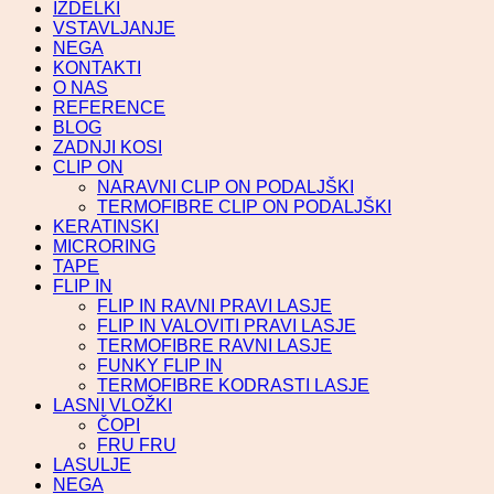
IZDELKI
VSTAVLJANJE
NEGA
KONTAKTI
O NAS
REFERENCE
BLOG
ZADNJI KOSI
CLIP ON
NARAVNI CLIP ON PODALJŠKI
TERMOFIBRE CLIP ON PODALJŠKI
KERATINSKI
MICRORING
TAPE
FLIP IN
FLIP IN RAVNI PRAVI LASJE
FLIP IN VALOVITI PRAVI LASJE
TERMOFIBRE RAVNI LASJE
FUNKY FLIP IN
TERMOFIBRE KODRASTI LASJE
LASNI VLOŽKI
ČOPI
FRU FRU
LASULJE
NEGA