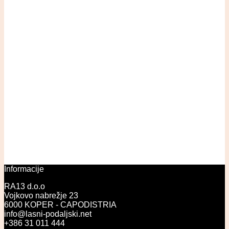
Informacije
RA13 d.o.o
Vojkovo nabrežje 23
6000 KOPER - CAPODISTRIA
info@lasni-podaljski.net
+386 31 011 444