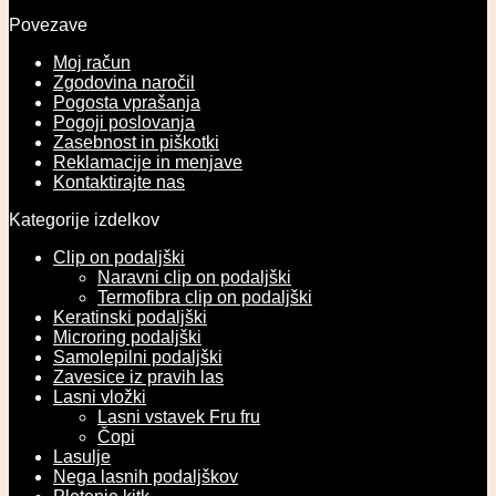
Povezave
Moj račun
Zgodovina naročil
Pogosta vprašanja
Pogoji poslovanja
Zasebnost in piškotki
Reklamacije in menjave
Kontaktirajte nas
Kategorije izdelkov
Clip on podaljški
Naravni clip on podaljški
Termofibra clip on podaljški
Keratinski podaljški
Microring podaljški
Samolepilni podaljški
Zavesice iz pravih las
Lasni vložki
Lasni vstavek Fru fru
Čopi
Lasulje
Nega lasnih podaljškov