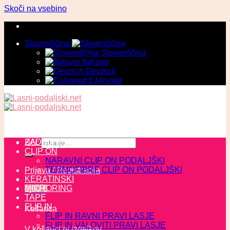
Skoči na vsebino
Slovenščina
Slovenščina
Italiano
Deutsch
Ελληνικά
ZADNJI KOSI
Išči:
CLIP ON
NARAVNI CLIP ON PODALJŠKI
TERMOFIBRE CLIP ON PODALJŠKI
Prijava / Registracija
KERATINSKI
MICRORING
0,00
€
TAPE
FLIP IN
Košarica
FLIP IN RAVNI PRAVI LASJE
FLIP IN VALOVITI PRAVI LASJE
V košarici ni izdelkov.