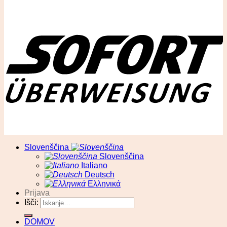
© RA13 d.o.o
Slovenščina
Slovenščina
Italiano
Deutsch
Ελληνικά
Prijava
Išči:
DOMOV