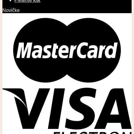
Pletenje kitk
Novičke