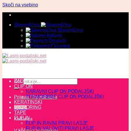
Skoči na vsebino
Slovenščina
Slovenščina
Italiano
Deutsch
Ελληνικά
ZADNJI KOSI
Išči:
CLIP ON
NARAVNI CLIP ON PODALJŠKI
TERMOFIBRE CLIP ON PODALJŠKI
Prijava / Registracija
KERATINSKI
MICRORING
0,00
€
TAPE
FLIP IN
Košarica
FLIP IN RAVNI PRAVI LASJE
FLIP IN VALOVITI PRAVI LASJE
V košarici ni izdelkov.