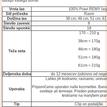
udobju vašega doma!
Vrsta las
100% Pravi REMY las
Stil pričeske
Ravni
Dolžina las
38 cm, 46 cm, 51 cm, 61
Število zavesic
8
Število sponkic
18
170 – 210 g
38cm = 170g
46cm = 180g
Teža seta
51cm = 180g
61cm = 210g
Življenska doba
do 12 mesecev (odvisno od nege
Lahko jih kodramo, ravnamo, umiva
Priporočamo uporabo naše kozmetike. Barva
Uporaba
svetleje ali temneje. Preden pobarvamo
testiramo na manjšem pra
Tip
Clip on podaljški