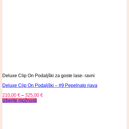
Deluxe Clip On Podaljški za goste lase- ravni
Deluxe Clip On Podaljški – #9 Pepelnato rjava
210,00
€
–
325,00
€
Izberite možnosti