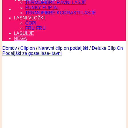
TERMOFIBRE RAVNI LASJE
FUNKY FLIP IN
TERMOFIBRE KODRASTI LASJE
LASNI VLOŽKI
ČOPI
FRU FRU
LASULJE
NEGA
Domov
/
Clip on
/
Naravni clip on podaljški
/
Deluxe Clip On
Podaljški za goste lase- ravni