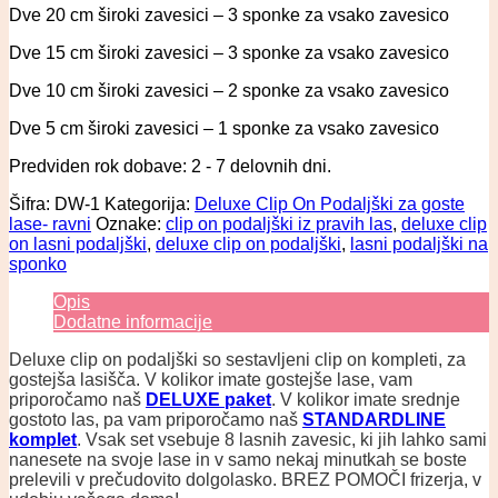
Dve 20 cm široki zavesici – 3 sponke za vsako zavesico
Dve 15 cm široki zavesici – 3 sponke za vsako zavesico
Dve 10 cm široki zavesici – 2 sponke za vsako zavesico
Dve 5 cm široki zavesici – 1 sponke za vsako zavesico
Predviden rok dobave: 2 - 7 delovnih dni.
Šifra:
DW-1
Kategorija:
Deluxe Clip On Podaljški za goste
lase- ravni
Oznake:
clip on podaljški iz pravih las
,
deluxe clip
on lasni podaljški
,
deluxe clip on podaljški
,
lasni podaljški na
sponko
Opis
Dodatne informacije
Deluxe clip on podaljški so sestavljeni clip on kompleti, za
gostejša lasišča. V kolikor imate gostejše lase, vam
priporočamo naš
DELUXE paket
. V kolikor imate srednje
gostoto las, pa vam priporočamo naš
STANDARDLINE
komplet
. Vsak set vsebuje 8 lasnih zavesic, ki jih lahko sami
nanesete na svoje lase in v samo nekaj minutkah se boste
prelevili v prečudovito dolgolasko. BREZ POMOČI frizerja, v