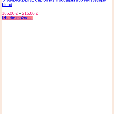
STANDARDLINE Clip on lasni podaljški #60 Najsvetlejša
blond
165,00
€
–
215,00
€
Izberite možnosti