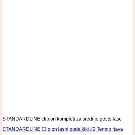
STANDARDLINE clip on kompleti za srednje goste lase
STANDARDLINE Clip on lasni podaljški #2 Temno rjava