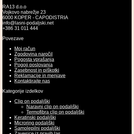
RA13 d.o.o
Vojkovo nabrežje 23
6000 KOPER - CAPODISTRIA
info@lasni-podaljski.net
+386 31 011 444
Povezave
Moj račun
Zgodovina naročil
Pogosta vprašanja
Pogoji poslovanja
Zasebnost in piškotki
Reklamacije in menjave
Kontaktirajte nas
Kategorije izdelkov
Clip on podaljški
Naravni clip on podaljški
Termofibra clip on podaljški
Keratinski podaljški
Microring podaljški
Samolepilni podaljški
Zavesice iz pravih las