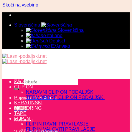
Skoči na vsebino
Slovenščina
Slovenščina
Italiano
Deutsch
Ελληνικά
ZADNJI KOSI
Išči:
CLIP ON
NARAVNI CLIP ON PODALJŠKI
TERMOFIBRE CLIP ON PODALJŠKI
Prijava / Registracija
KERATINSKI
MICRORING
0,00
€
TAPE
FLIP IN
Košarica
FLIP IN RAVNI PRAVI LASJE
FLIP IN VALOVITI PRAVI LASJE
V košarici ni izdelkov.