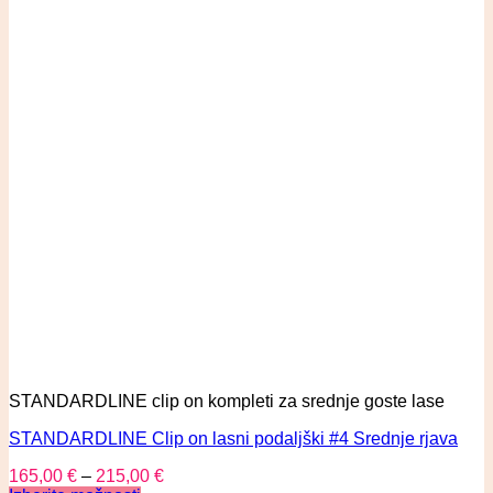
STANDARDLINE clip on kompleti za srednje goste lase
STANDARDLINE Clip on lasni podaljški #4 Srednje rjava
165,00
€
–
215,00
€