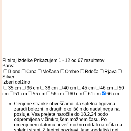
Filtriraj izdelke
Prikazujem 1 - 12 od 67 rezultatov
Barva
Blond
Črna
Mešana
Ombre
Rdeča
Rjava
Silver
Izberi dolžino
35 cm
36 cm
38 cm
40 cm
45 cm
46 cm
50
cm
51 cm
55 cm
56 cm
60 cm
61 cm
66 cm
Cenjene stranke obveščamo, da spletna trgovina
zaradi bolezni in drugih okoliščin do nadaljnega na
posluje. Vsa prejeta naročila do 18.2.24 bodo
odpremljena v čimkrajšem možnem času. Po
omenjenem datumu ni več možno oddati naročila na
spletni strani. Z lepimi pozdravi, lasni-podaljski.net